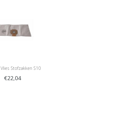
 Vlies Stofzakken S10
€22,04
(5 stuks)