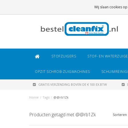
GRATIS VERZENDING
BOVEN DE € 100 EX.BTW
Wij slaan cookies op
DAARONDER
€ 6,95 (NL)
OF
€ 8,95 (BE/DE)
STOFZUIGERS
STOF- EN WATERZUIG
OPZIT SCHROB-ZUIGMACHINES
SCHUIMREINIG
GRATIS VERZENDING BOVEN DE € 100 EX.BTW
Home
/
Tags
/
@@rb1Zk
Producten getagd met @@rb1Zk
Sorteren 