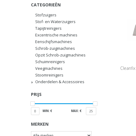
CATEGORIEËN
Stofzuigers
Stof- en Waterzuigers
Tapijtreinigers
Excentrische machines
Eenschijfsmachines
Schrob-zuigmachines
Opzit Schrob-zuigmachines
Schuimreinigers
Cleanfix
Veegmachines
Stoomreinigers
Onderdelen & Accessoires
PRIJS
MIN: €
MAX: €
0
25
MERKEN