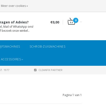
INLOGGEN
REGISTREREN
Meer over cookies »
0
ragen of Advies?
€0,00
el, Mail of WhatsApp ons!
f bezoek onze winkel..
IJFSMACHINES
SCHROB-ZUIGMACHINES
 ACCESSOIRES
T. 1977
CLEANFIX PARTNER
Pagina 1 van 1