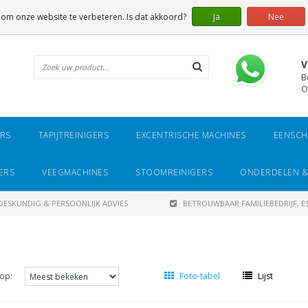
 om onze website te verbeteren. Is dat akkoord?
Ja
Nee
V
B
O
ERS
TAPIJTREINIGERS
EXCENTRISCHE MACHINES
EENSCH
ERS
VEEGMACHINES
STOOMREINIGERS
ONDERDELEN &
DESKUNDIG & PERSOONLIJK ADVIES
BETROUWBAAR FAMILIEBEDRIJF, ES
op:
Foto-tabel
Lijst