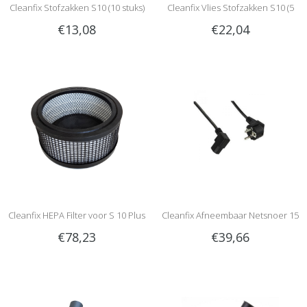
Cleanfix Stofzakken S10 (10 stuks)
Cleanfix Vlies Stofzakken S10 (5
€13,08
€22,04
stuks)
Cleanfix HEPA Filter voor S 10 Plus
Cleanfix Afneembaar Netsnoer 15
€78,23
€39,66
HEPA
meter