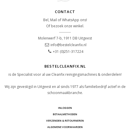
CONTACT
Bel, Mail of WhatsApp ons!
Of bezoek onze winkel.
----------
Molenwerf 7-b, 1911 DB Uitgeest
info@bestelcleanfix.nl
+31 (0)251-317224
BESTELCLEANFIX.NL
is de Specialist voor al uw Cleanfix reinigingsmachines & onderdelen!
Wij zijn gevestigd in Uitgeest en al sinds 1977 als familiebedrijf actief in de
schoonmaakbranche.
INLOGGEN
BETAALMETHODEN
VERZENDEN & RETOURNEREN
ALGEMENE VOORWAARDEN