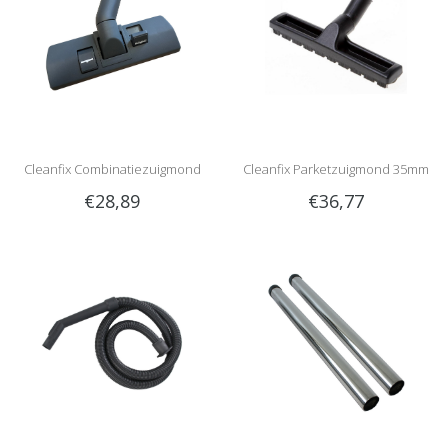
Cleanfix Combinatiezuigmond
Cleanfix Parketzuigmond 35mm
€28,89
€36,77
35mm