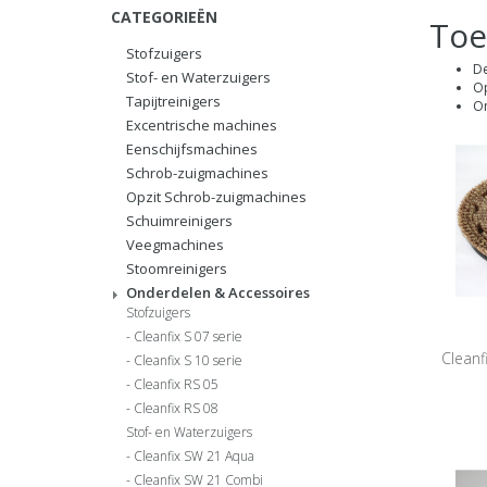
CATEGORIEËN
Toe
Stofzuigers
De
Stof- en Waterzuigers
Op
Tapijtreinigers
On
Excentrische machines
Eenschijfsmachines
Schrob-zuigmachines
Opzit Schrob-zuigmachines
Schuimreinigers
Veegmachines
Stoomreinigers
Onderdelen & Accessoires
Stofzuigers
Cleanfix S 07 serie
Cleanf
Cleanfix S 10 serie
Cleanfix RS 05
Cleanfix RS 08
Stof- en Waterzuigers
Cleanfix SW 21 Aqua
Cleanfix SW 21 Combi