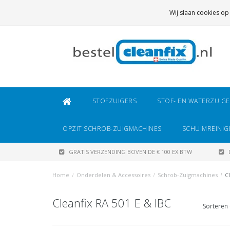
GRATIS VERZENDING
BOVEN DE € 100 EX.BTW
Wij slaan cookies op
DAARONDER
€ 6,95 (NL)
OF
€ 8,95 (BE/DE)
STOFZUIGERS
STOF- EN WATERZUIG
OPZIT SCHROB-ZUIGMACHINES
SCHUIMREINIG
GRATIS VERZENDING BOVEN DE € 100 EX.BTW
Home
/
Onderdelen & Accessoires
/
Schrob-Zuigmachines
/
C
Cleanfix RA 501 E & IBC
Sorteren 