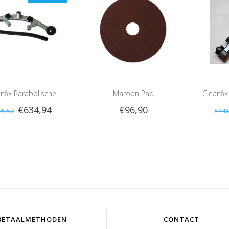
nfix Parabolische
Maroon Pad
Cleanfi
€634,94
€96,90
05,50
€446
gmond Compleet,
Complee
tandaard 80cm
BETAALMETHODEN
CONTACT