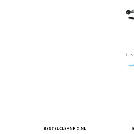
Clea
€7
Zui
s
BESTELCLEANFIX.NL