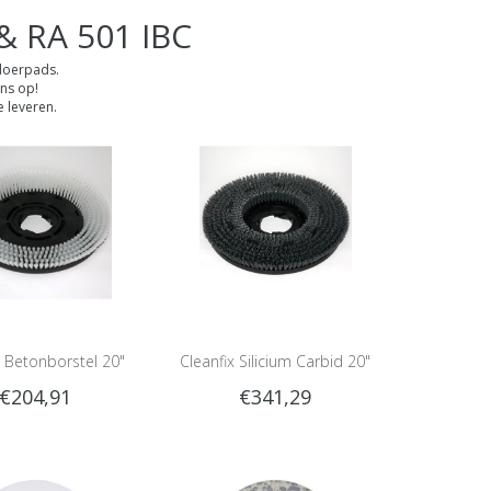
& RA 501 IBC
vloerpads.
ns op!
 leveren.
x Betonborstel 20"
Cleanfix Silicium Carbid 20"
€204,91
€341,29