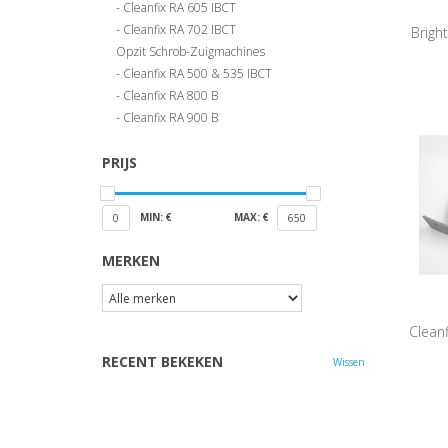
Cleanfix RA 605 IBCT
Cleanfix RA 702 IBCT
Brigh
Opzit Schrob-Zuigmachines
Cleanfix RA 500 & 535 IBCT
Cleanfix RA 800 B
Cleanfix RA 900 B
PRIJS
MIN: €
MAX: €
0
650
MERKEN
Cleanf
RECENT BEKEKEN
Wissen
Standaa