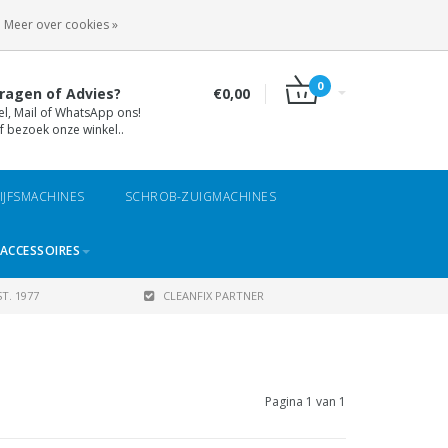
INLOGGEN
REGISTREREN
Meer over cookies »
0
ragen of Advies?
€0,00
el, Mail of WhatsApp ons!
f bezoek onze winkel..
IJFSMACHINES
SCHROB-ZUIGMACHINES
ACCESSOIRES
T. 1977
CLEANFIX PARTNER
Pagina 1 van 1