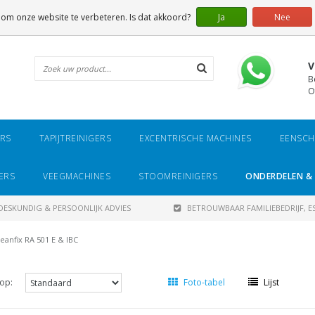
 om onze website te verbeteren. Is dat akkoord?
Ja
Nee
V
B
O
ERS
TAPIJTREINIGERS
EXCENTRISCHE MACHINES
EENSCH
ERS
VEEGMACHINES
STOOMREINIGERS
ONDERDELEN & 
DESKUNDIG & PERSOONLIJK ADVIES
BETROUWBAAR FAMILIEBEDRIJF, ES
leanfix RA 501 E & IBC
op:
Foto-tabel
Lijst