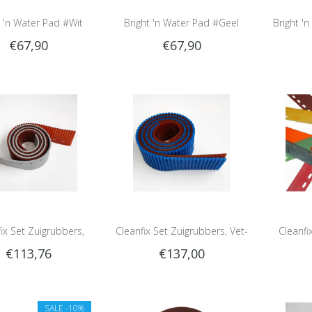
t 'n Water Pad #Wit
Bright 'n Water Pad #Geel
Bright '
€67,90
€67,90
ix Set Zuigrubbers,
Cleanfix Set Zuigrubbers, Vet-
Cleanfi
€113,76
€137,00
rd, Rechte zuigmond
Oliebestendig, Rechte
Standa
zuigmond
SALE
-10%