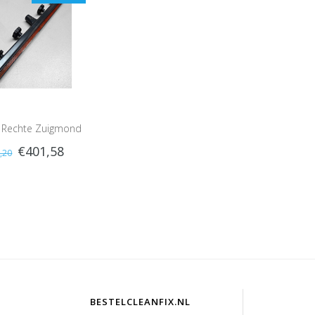
x Rechte Zuigmond
€401,58
,20
t, V&O bestendig
80cm
BESTELCLEANFIX.NL