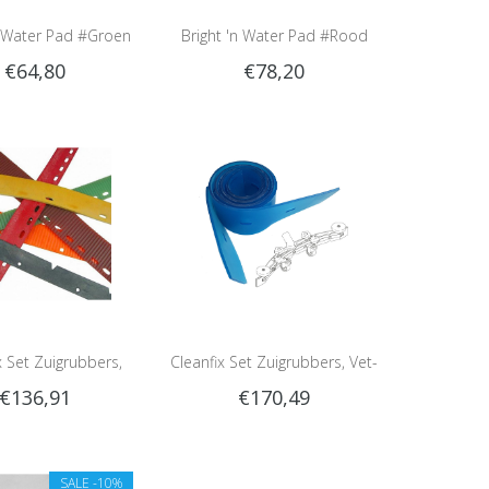
n Water Pad #Groen
Bright 'n Water Pad #Rood
€64,80
€78,20
x Set Zuigrubbers,
Cleanfix Set Zuigrubbers, Vet-
€136,91
€170,49
ard, Parabolische
Oliebestendig, Parabolische
zuigmond
zuigmond
SALE
-10%