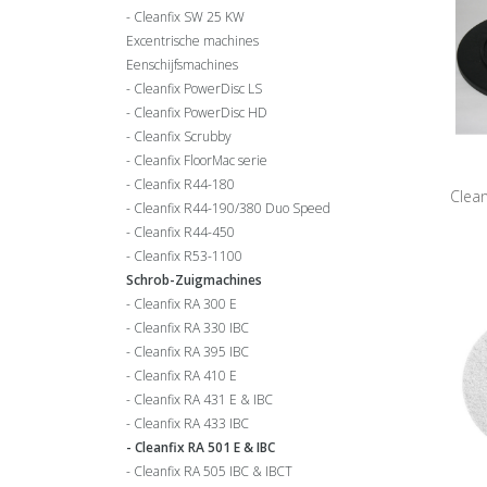
Cleanfix SW 25 KW
Excentrische machines
Eenschijfsmachines
Cleanfix PowerDisc LS
Cleanfix PowerDisc HD
Cleanfix Scrubby
Cleanfix FloorMac serie
Cleanfix R44-180
Clea
Cleanfix R44-190/380 Duo Speed
Cleanfix R44-450
Cleanfix R53-1100
Schrob-Zuigmachines
Cleanfix RA 300 E
Cleanfix RA 330 IBC
Cleanfix RA 395 IBC
Cleanfix RA 410 E
Cleanfix RA 431 E & IBC
Cleanfix RA 433 IBC
Cleanfix RA 501 E & IBC
Cleanfix RA 505 IBC & IBCT