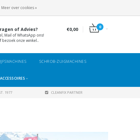
INLOGGEN
REGISTREREN
Meer over cookies »
0
ragen of Advies?
€0,00
el, Mail of WhatsApp ons!
f bezoek onze winkel..
IJFSMACHINES
SCHROB-ZUIGMACHINES
ACCESSOIRES
T. 1977
CLEANFIX PARTNER