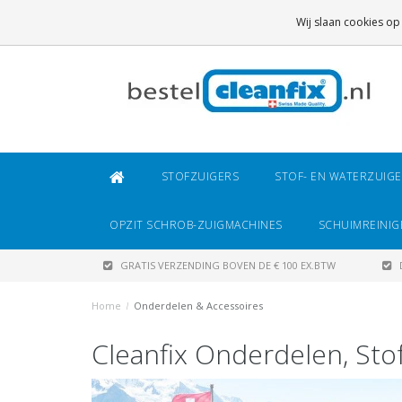
GRATIS VERZENDING
BOVEN DE € 100 EX.BTW
Wij slaan cookies op
DAARONDER
€ 6,95 (NL)
OF
€ 8,95 (BE/DE)
STOFZUIGERS
STOF- EN WATERZUIG
OPZIT SCHROB-ZUIGMACHINES
SCHUIMREINIG
GRATIS VERZENDING BOVEN DE € 100 EX.BTW
Home
/
Onderdelen & Accessoires
Cleanfix Onderdelen, Sto