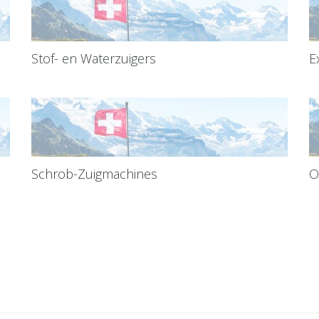
Stof- en Waterzuigers
E
Schrob-Zuigmachines
O