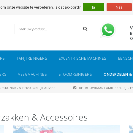
 om onze website te verbeteren. Is dat akkoord?
Ja
Nee
V
B
O
ERS
TAPIJTREINIGERS
EXCENTRISCHE MACHINES
EENSCH
ERS
VEEGMACHINES
STOOMREINIGERS
ONDERDELEN & 
DESKUNDIG & PERSOONLIJK ADVIES
BETROUWBAAR FAMILIEBEDRIJF, ES
fzakken & Accessoires