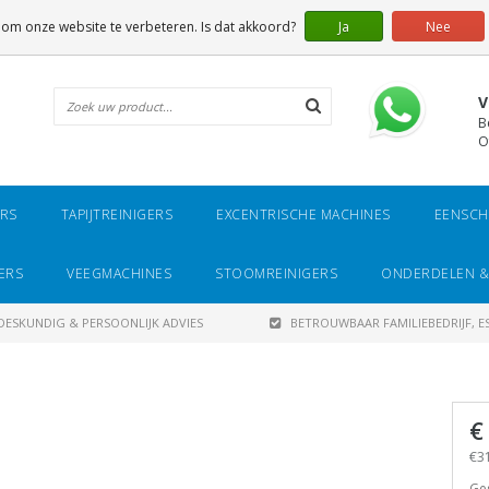
 om onze website te verbeteren. Is dat akkoord?
Ja
Nee
V
B
O
ERS
TAPIJTREINIGERS
EXCENTRISCHE MACHINES
EENSCH
ERS
VEEGMACHINES
STOOMREINIGERS
ONDERDELEN &
DESKUNDIG & PERSOONLIJK ADVIES
BETROUWBAAR FAMILIEBEDRIJF, ES
€
€31
Ges