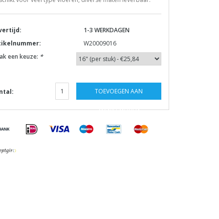
vertijd:
1-3 WERKDAGEN
tikelnummer:
W20009016
ak een keuze:
*
TOEVOEGEN AAN
ntal:
WINKELWAGEN