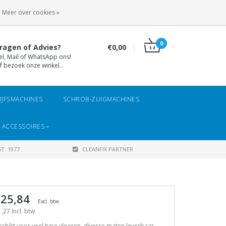
INLOGGEN
REGISTREREN
Meer over cookies »
0
ragen of Advies?
€0,00
el, Mail of WhatsApp ons!
f bezoek onze winkel..
IJFSMACHINES
SCHROB-ZUIGMACHINES
 ACCESSOIRES
T. 1977
CLEANFIX PARTNER
 25,84
Excl. btw
,27 Incl. btw
chikt voor veel type vloeren, diverse maten leverbaar.