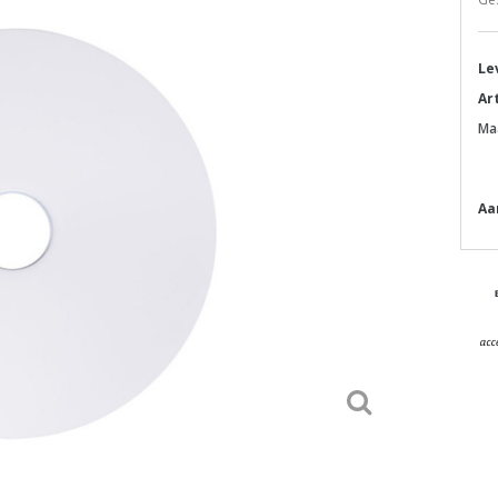
Le
Ar
Ma
Aa