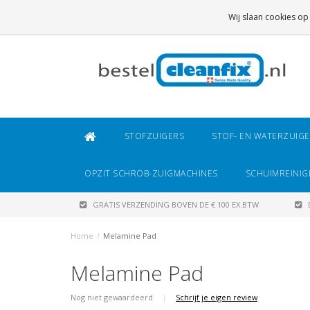
GRATIS VERZENDING
BOVEN DE € 100 EX.BTW
Wij slaan cookies op
DAARONDER
€ 6,95 (NL)
OF
€ 8,95 (BE/DE)
STOFZUIGERS
STOF- EN WATERZUIG
OPZIT SCHROB-ZUIGMACHINES
SCHUIMREINIG
GRATIS VERZENDING BOVEN DE € 100 EX.BTW
Home
/
Melamine Pad
Melamine Pad
Nog niet gewaardeerd
|
Schrijf je eigen review