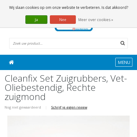
0 Artikelen
Wij slaan cookies op om onze website te verbeteren. Is dat akkoord?
Ja
Nee
Meer over cookies »
MENU
Cleanfix Set Zuigrubbers, Vet-
Oliebestendig, Rechte
zuigmond
Nog niet gewaardeerd
|
Schrijf je eigen review