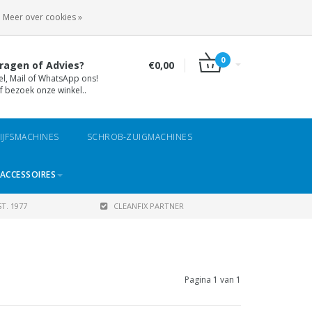
INLOGGEN
REGISTREREN
Meer over cookies »
0
ragen of Advies?
€0,00
el, Mail of WhatsApp ons!
f bezoek onze winkel..
IJFSMACHINES
SCHROB-ZUIGMACHINES
ACCESSOIRES
T. 1977
CLEANFIX PARTNER
Pagina 1 van 1