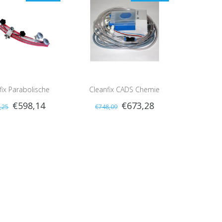
fix Parabolische
Cleanfix CADS Chemie
€598,14
€673,28
,25
€748,09
mond Compleet,
Dosering
andaard 88cm