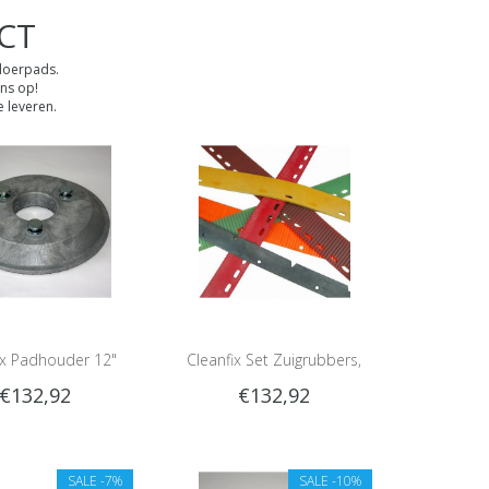
BCT
vloerpads.
ns op!
 leveren.
ix Padhouder 12"
Cleanfix Set Zuigrubbers,
€132,92
€132,92
Standaard, Parabolische
zuigmond
SALE
-7%
SALE
-10%