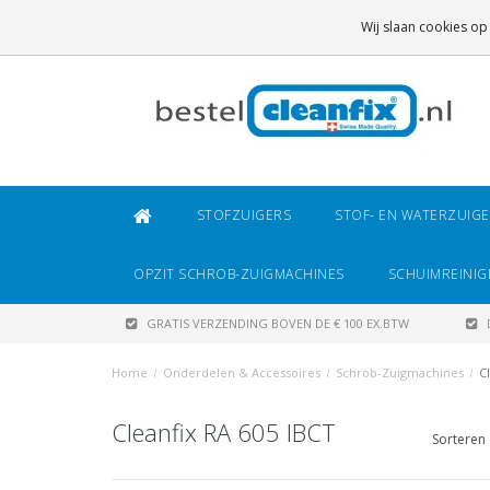
GRATIS VERZENDING
BOVEN DE € 100 EX.BTW
Wij slaan cookies op
DAARONDER
€ 6,95 (NL)
OF
€ 8,95 (BE/DE)
STOFZUIGERS
STOF- EN WATERZUIG
OPZIT SCHROB-ZUIGMACHINES
SCHUIMREINIG
GRATIS VERZENDING BOVEN DE € 100 EX.BTW
Home
/
Onderdelen & Accessoires
/
Schrob-Zuigmachines
/
C
Cleanfix RA 605 IBCT
Sorteren 