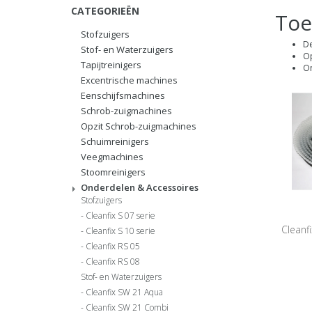
CATEGORIEËN
Toe
Stofzuigers
De
Stof- en Waterzuigers
Op
Tapijtreinigers
On
Excentrische machines
Eenschijfsmachines
Schrob-zuigmachines
Opzit Schrob-zuigmachines
Schuimreinigers
Veegmachines
Stoomreinigers
Onderdelen & Accessoires
Stofzuigers
Cleanfix S 07 serie
Cleanf
Cleanfix S 10 serie
Cleanfix RS 05
Cleanfix RS 08
Stof- en Waterzuigers
Cleanfix SW 21 Aqua
Cleanfix SW 21 Combi