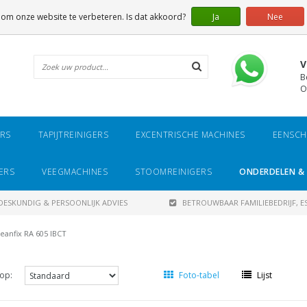
 om onze website te verbeteren. Is dat akkoord?
Ja
Nee
V
B
O
ERS
TAPIJTREINIGERS
EXCENTRISCHE MACHINES
EENSCH
ERS
VEEGMACHINES
STOOMREINIGERS
ONDERDELEN & 
DESKUNDIG & PERSOONLIJK ADVIES
BETROUWBAAR FAMILIEBEDRIJF, ES
leanfix RA 605 IBCT
op:
Foto-tabel
Lijst