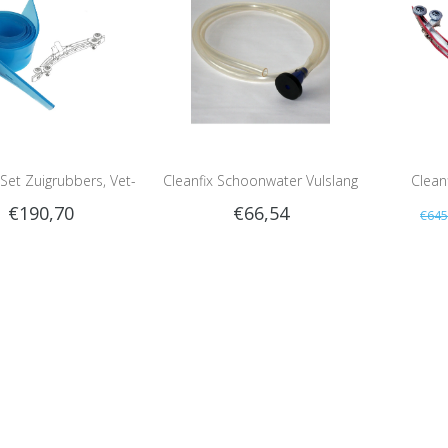
 Set Zuigrubbers, Vet-
Cleanfix Schoonwater Vulslang
Clean
€190,70
€66,54
€645
tendig, Parabolische
2 meter
Zuig
zuigmond
St