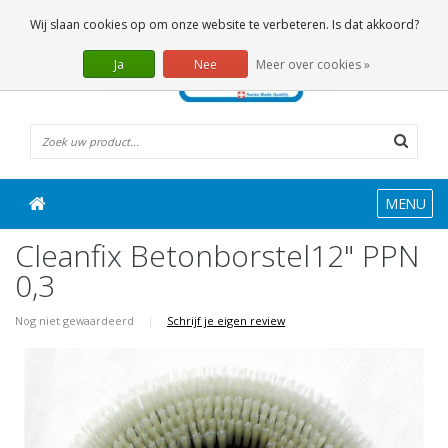
0 Artikelen
Wij slaan cookies op om onze website te verbeteren. Is dat akkoord?
Ja
Nee
Meer over cookies »
MENU
Cleanfix Betonborstel12" PPN
0,3
Nog niet gewaardeerd
|
Schrijf je eigen review