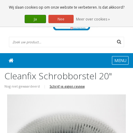
0 Artikelen
Wij slaan cookies op om onze website te verbeteren. Is dat akkoord?
Ja
Nee
Meer over cookies »
MENU
Cleanfix Schrobborstel 20"
Nog niet gewaardeerd
|
Schrijf je eigen review