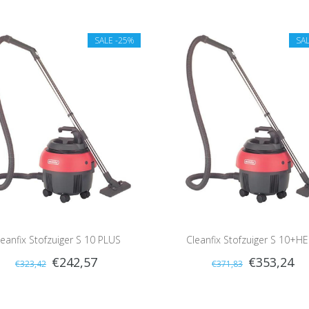
SALE
-25%
SA
leanfix Stofzuiger S 10 PLUS
Cleanfix Stofzuiger S 10+H
€242,57
€353,24
€323,42
€371,83