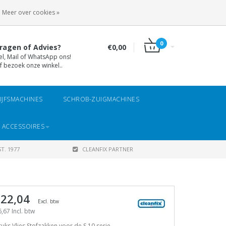
INLOGGEN
REGISTREREN
Meer over cookies »
0
ragen of Advies?
€0,00
el, Mail of WhatsApp ons!
f bezoek onze winkel..
IJFSMACHINES
SCHROB-ZUIGMACHINES
 ACCESSOIRES
T. 1977
CLEANFIX PARTNER
 22,04
Excl. btw
,67 Incl. btw
tuks Vlies Stofzakken voor de S 10 serie