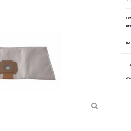
Le
Ar
Aa