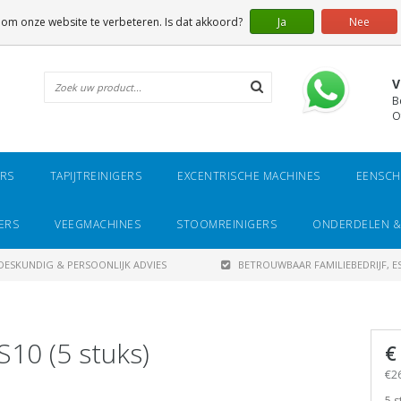
 om onze website te verbeteren. Is dat akkoord?
Ja
Nee
V
B
O
ERS
TAPIJTREINIGERS
EXCENTRISCHE MACHINES
EENSCH
ERS
VEEGMACHINES
STOOMREINIGERS
ONDERDELEN &
DESKUNDIG & PERSOONLIJK ADVIES
BETROUWBAAR FAMILIEBEDRIJF, ES
S10 (5 stuks)
€
€26
5 s