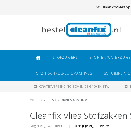
GRATIS VERZENDING
BOVEN DE € 100 EX.BTW
Wij slaan cookies op
DAARONDER
€ 6,95 (NL)
OF
€ 8,95 (BE/DE)
STOFZUIGERS
STOF- EN WATERZUIG
OPZIT SCHROB-ZUIGMACHINES
SCHUIMREINIG
GRATIS VERZENDING BOVEN DE € 100 EX.BTW
Home
/
Vlies Stofzakken S10 (5 stuks)
Cleanfix Vlies Stofzakken 
Nog niet gewaardeerd
|
Schrijf je eigen review