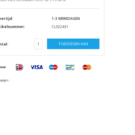
vertijd:
1-3 WERKDAGEN
tikelnummer:
CL022431
TOEVOEGEN AAN
ntal:
WINKELWAGEN