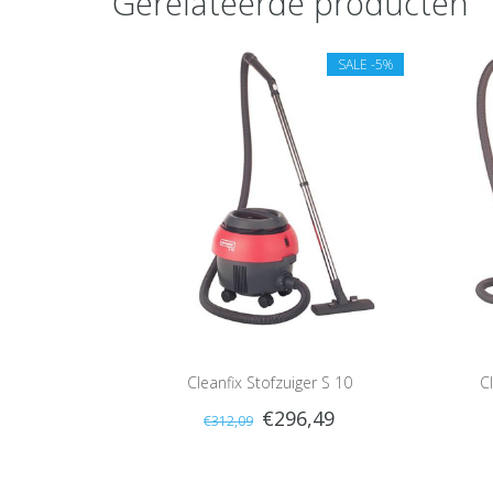
Gerelateerde producten
SALE
-5%
Cleanfix Stofzuiger S 10
C
€296,49
€312,09