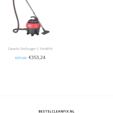
Cleanfix Stofzuiger S 10+HEPA
€353,24
€371,83
BESTELCLEANFIX.NL