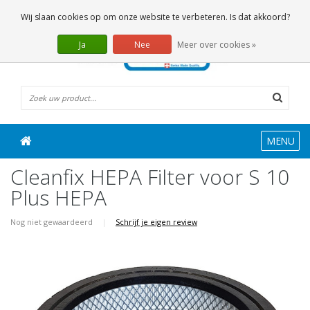
0 Artikelen
Wij slaan cookies op om onze website te verbeteren. Is dat akkoord?
Ja
Nee
Meer over cookies »
MENU
Cleanfix HEPA Filter voor S 10
Plus HEPA
Nog niet gewaardeerd
|
Schrijf je eigen review