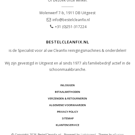
Of bezoek onze winkel.
----------
Molenwerf 7-b, 1911 DB Uitgeest
info@bestelcleanfix.nl
+31 (0)251-317224
BESTELCLEANFIX.NL
is de Specialist voor al uw Cleanfix reinigingsmachines & onderdelen!
Wij zijn gevestigd in Uitgeest en al sinds 1977 als familiebedrijf actief in de
schoonmaakbranche.
INLOGGEN
BETAALMETHODEN
VERZENDEN & RETOURNEREN
ALGEMENE VOORWAARDEN
PRIVACY POLICY
SITEMAP
KLANTENSERVICE
© Copyright 2026 BestelCleanfix.nl - Powered by
Lightspeed
- Theme by
eFusion