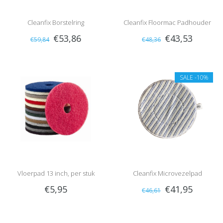
Cleanfix Borstelring
Cleanfix Floormac Padhouder
€53,86
€43,53
€59,84
€48,36
SALE
-10%
Vloerpad 13 inch, per stuk
Cleanfix Microvezelpad
€5,95
€41,95
€46,61