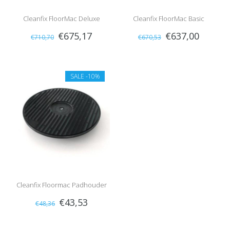
Cleanfix FloorMac Deluxe
Cleanfix FloorMac Basic
€675,17
€637,00
€710,70
€670,53
SALE
-10%
Cleanfix Floormac Padhouder
€43,53
€48,36