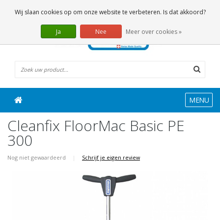
0 Artikelen
Wij slaan cookies op om onze website te verbeteren. Is dat akkoord?
Ja
Nee
Meer over cookies »
MENU
Cleanfix FloorMac Basic PE
300
Nog niet gewaardeerd
|
Schrijf je eigen review