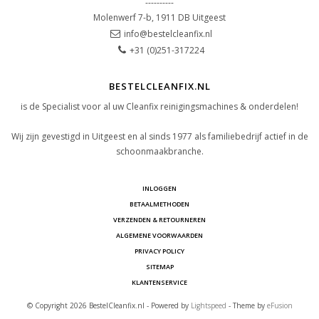
----------
Molenwerf 7-b, 1911 DB Uitgeest
info@bestelcleanfix.nl
+31 (0)251-317224
BESTELCLEANFIX.NL
is de Specialist voor al uw Cleanfix reinigingsmachines & onderdelen!
Wij zijn gevestigd in Uitgeest en al sinds 1977 als familiebedrijf actief in de
schoonmaakbranche.
INLOGGEN
BETAALMETHODEN
VERZENDEN & RETOURNEREN
ALGEMENE VOORWAARDEN
PRIVACY POLICY
SITEMAP
KLANTENSERVICE
© Copyright 2026 BestelCleanfix.nl - Powered by
Lightspeed
- Theme by
eFusion