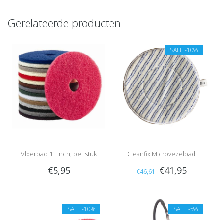
Gerelateerde producten
SALE
-10%
Vloerpad 13 inch, per stuk
Cleanfix Microvezelpad
€5,95
€41,95
€46,61
SALE
-10%
SALE
-5%