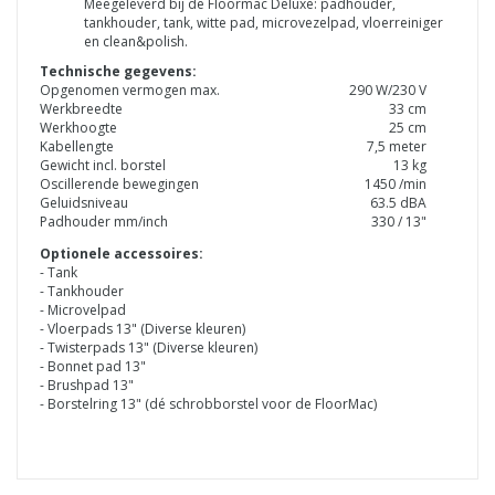
Meegeleverd bij de Floormac Deluxe: padhouder,
tankhouder, tank, witte pad, microvezelpad, vloerreiniger
en clean&polish.
Technische gegevens:
Opgenomen vermogen max.
290 W/230 V
Werkbreedte
33 cm
Werkhoogte
25 cm
Kabellengte
7,5 meter
Gewicht incl. borstel
13 kg
Oscillerende bewegingen
1450 /min
Geluidsniveau
63.5 dBA
Padhouder mm/inch
330 / 13"
Optionele accessoires:
- Tank
- Tankhouder
- Microvelpad
- Vloerpads 13" (Diverse kleuren)
- Twisterpads 13" (Diverse kleuren)
- Bonnet pad 13"
- Brushpad 13"
- Borstelring 13" (dé schrobborstel voor de FloorMac)