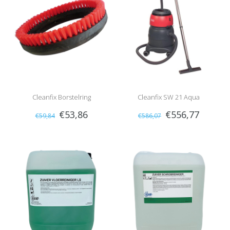
Cleanfix Borstelring
Cleanfix SW 21 Aqua
€53,86
€556,77
€59,84
€586,07