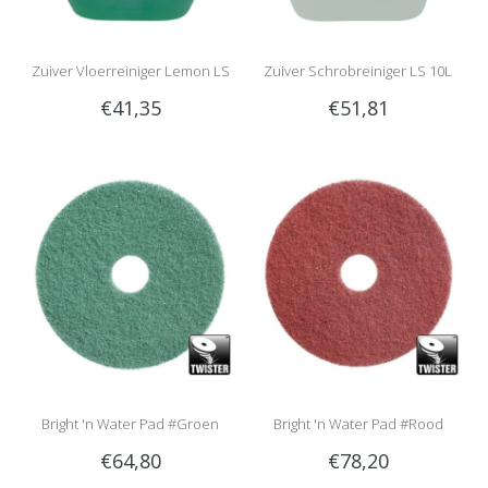
Zuiver Vloerreiniger Lemon LS
Zuiver Schrobreiniger LS 10L
€41,35
€51,81
10L
Bright 'n Water Pad #Groen
Bright 'n Water Pad #Rood
€64,80
€78,20