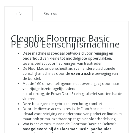
Info
Reviews
Cleanfix Floormac Basic
PE 300 Eenschijfsmachine
Deze machine is speciaal ontwikkeld voor reiniging en
onderhoud van kleine tot middelgrote oppervlakken,
tevens perfect voor het reinigen van traptreden.
De FloorMac onderscheidt zich van andere traditionele
eenschijfsmachines door de
exentrische
beweging van
de borstel.
Met de 160 omwentelingen/minuut overtuigt zij door haar
veelzijdige inzetmogelijkheden:
nat óf droog, de PowerDisc LS reinigt allerlei soorten harde
vloeren.
Deze bezorgen de gebruiker een hoog comfort.
Door de diverse accessoires is de FloorMac niet alleen
ideaal voor reiniging en onderhoud van parket en linoleum
maar ook prima inzetbaar op tegels en vloerbedekking.
Wat is het verschil tussen de Floormac Basic en Deluxe?
Meegeleverd bij de Floormac Basic: padhouder.