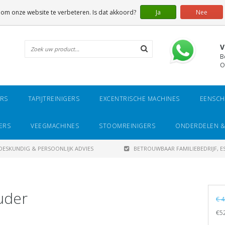
 om onze website te verbeteren. Is dat akkoord?
Ja
Nee
V
B
O
ERS
TAPIJTREINIGERS
EXCENTRISCHE MACHINES
EENSCH
ERS
VEEGMACHINES
STOOMREINIGERS
ONDERDELEN &
DESKUNDIG & PERSOONLIJK ADVIES
BETROUWBAAR FAMILIEBEDRIJF, ES
uder
€ 4
€52