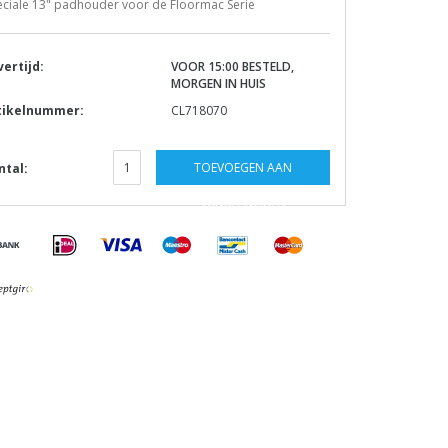
eciale 13" padhouder voor de Floormac Serie
vertijd:
VOOR 15:00 BESTELD,
MORGEN IN HUIS
tikelnummer:
CL718070
TOEVOEGEN AAN
ntal:
WINKELWAGEN