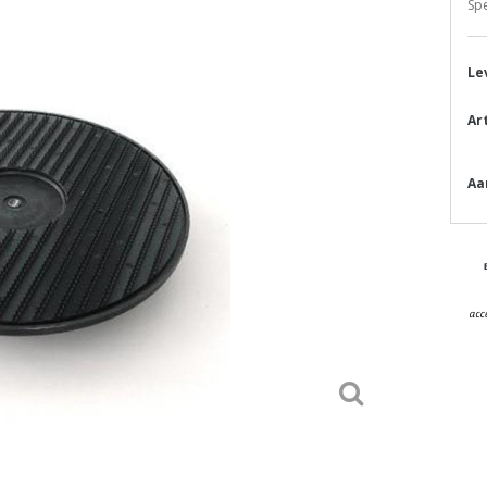
Sp
Le
Ar
Aa