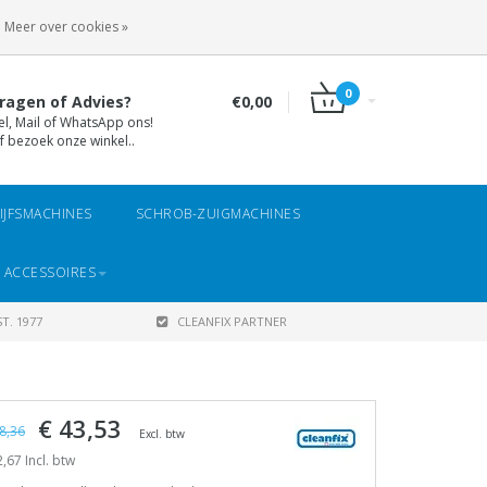
INLOGGEN
REGISTREREN
Meer over cookies »
0
ragen of Advies?
€0,00
el, Mail of WhatsApp ons!
f bezoek onze winkel..
IJFSMACHINES
SCHROB-ZUIGMACHINES
 ACCESSOIRES
T. 1977
CLEANFIX PARTNER
€ 43,53
8,36
Excl. btw
,67 Incl. btw