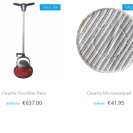
SALE
-5%
SAL
Cleanfix FloorMac Basic
Cleanfix Microvezelpad
€637,00
€41,95
€670,53
€46,61