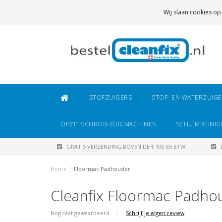
GRATIS VERZENDING
BOVEN DE € 100 EX.BTW
Wij slaan cookies op
DAARONDER
€ 6,95 (NL)
OF
€ 8,95 (BE/DE)
STOFZUIGERS
STOF- EN WATERZUIG
OPZIT SCHROB-ZUIGMACHINES
SCHUIMREINIG
GRATIS VERZENDING BOVEN DE € 100 EX.BTW
Home
/
Floormac Padhouder
Cleanfix Floormac Padho
Nog niet gewaardeerd
|
Schrijf je eigen review