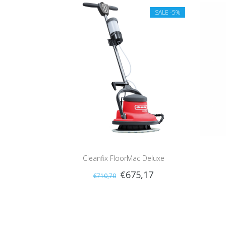
SALE
-5%
Cleanfix FloorMac Deluxe
€675,17
€710,70