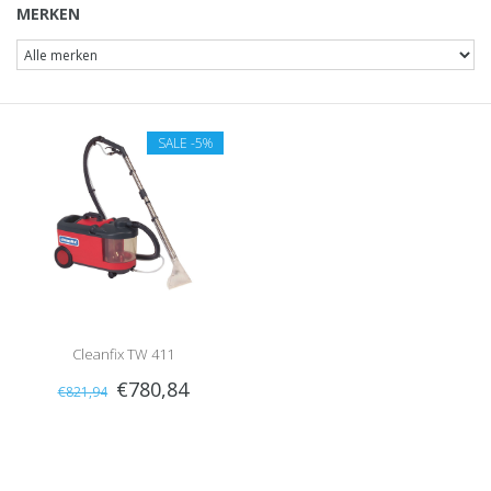
MERKEN
SALE
-5%
Cleanfix TW 411
€780,84
€821,94
Tapijtreinigingsmachine