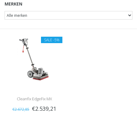
MERKEN
SALE
-5%
Cleanfix EdgeFix MX
€2.539,21
€2.672,85