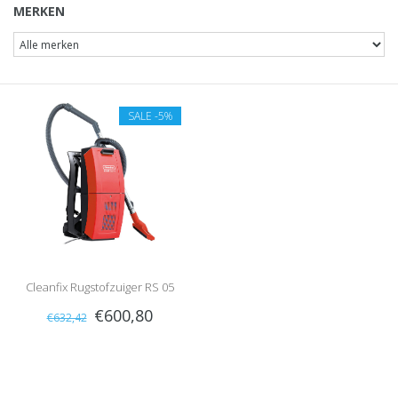
MERKEN
SALE
-5%
Cleanfix Rugstofzuiger RS 05
€600,80
€632,42