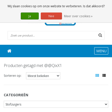
0 Artikelen
Wij slaan cookies op om onze website te verbeteren. Is dat akkoord?
Ja
Nee
Meer over cookies »
MENU
Producten getagd met @@QixX1
Sorteren op:
CATEGORIEËN