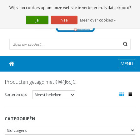
0 Artikelen
Wij slaan cookies op om onze website te verbeteren. Is dat akkoord?
Ja
Nee
Meer over cookies »
MENU
Producten getagd met @@J6cJC
Sorteren op:
CATEGORIEËN