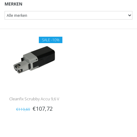
MERKEN
SALE
-10%
Cleanfix Scrubby Accu 9,6 V
€107,72
€119,69