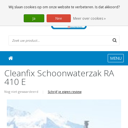
0 Artikelen
Wij slaan cookies op om onze website te verbeteren. Is dat akkoord?
Ja
Nee
Meer over cookies »
MENU
Cleanfix Schoonwaterzak RA
410 E
Nog niet gewaardeerd
|
Schrijf je eigen review