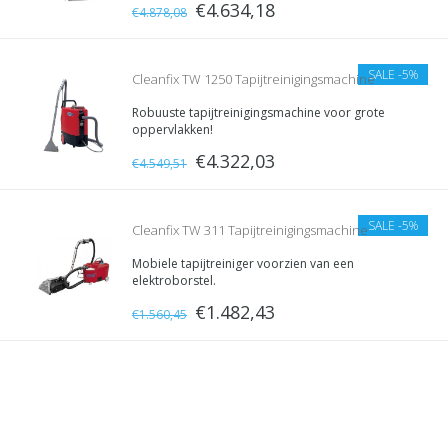
€4.634,18
€4.878,08
SALE
-5%
Cleanfix TW 1250 Tapijtreinigingsmachine
Robuuste tapijtreinigingsmachine voor grote
oppervlakken!
€4.322,03
€4.549,51
SALE
-5%
Cleanfix TW 311 Tapijtreinigingsmachine
Mobiele tapijtreiniger voorzien van een
elektroborstel.
€1.482,43
€1.560,45