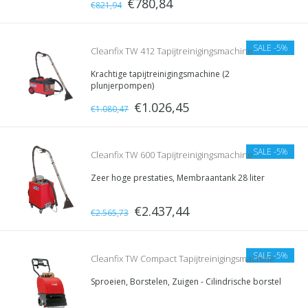
€780,84
€821,94
SALE
-5%
Cleanfix TW 412 Tapijtreinigingsmachine
Krachtige tapijtreinigingsmachine (2
plunjerpompen)
€1.026,45
€1.080,47
SALE
-5%
Cleanfix TW 600 Tapijtreinigingsmachine
Zeer hoge prestaties, Membraantank 28 liter
€2.437,44
€2.565,73
SALE
-5%
Cleanfix TW Compact Tapijtreinigingsmachine
Sproeien, Borstelen, Zuigen - Cilindrische borstel