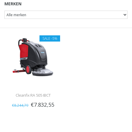
MERKEN
SALE
-5%
Cleanfix RA 505 IBCT
€7.832,55
€8.244,79