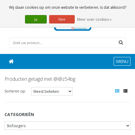
0 Artikelen
Wij slaan cookies op om onze website te verbeteren. Is dat akkoord?
Ja
Nee
Meer over cookies »
MENU
Producten getagd met @@z54bg
Sorteren op:
CATEGORIEËN