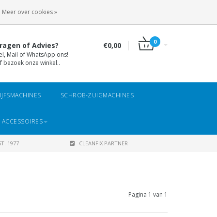
INLOGGEN
REGISTREREN
Meer over cookies »
0
ragen of Advies?
€0,00
el, Mail of WhatsApp ons!
f bezoek onze winkel..
IJFSMACHINES
SCHROB-ZUIGMACHINES
 ACCESSOIRES
T. 1977
CLEANFIX PARTNER
Pagina 1 van 1