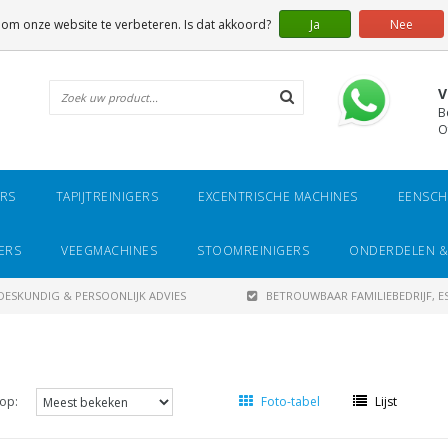
 om onze website te verbeteren. Is dat akkoord?
Ja
Nee
V
B
O
ERS
TAPIJTREINIGERS
EXCENTRISCHE MACHINES
EENSCH
ERS
VEEGMACHINES
STOOMREINIGERS
ONDERDELEN &
DESKUNDIG & PERSOONLIJK ADVIES
BETROUWBAAR FAMILIEBEDRIJF, ES
op:
Foto-tabel
Lijst