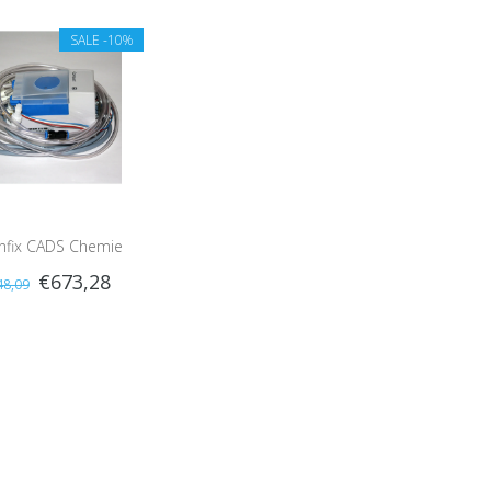
SALE
-10%
nfix CADS Chemie
€673,28
48,09
Dosering