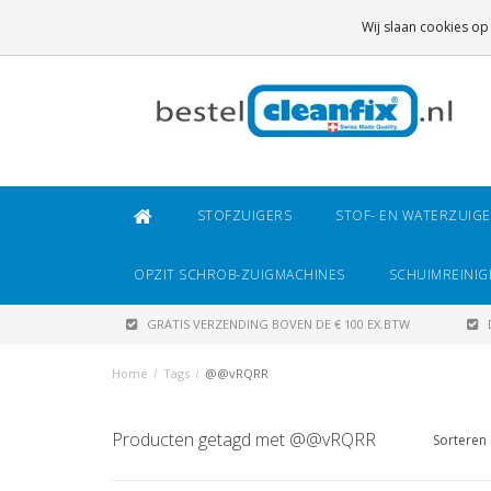
GRATIS VERZENDING
BOVEN DE € 100 EX.BTW
Wij slaan cookies op
DAARONDER
€ 6,95 (NL)
OF
€ 8,95 (BE/DE)
STOFZUIGERS
STOF- EN WATERZUIG
OPZIT SCHROB-ZUIGMACHINES
SCHUIMREINIG
GRATIS VERZENDING BOVEN DE € 100 EX.BTW
Home
/
Tags
/
@@vRQRR
Producten getagd met @@vRQRR
Sorteren 