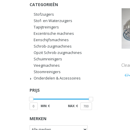
CATEGORIEËN
Stofzuigers
Stof- en Waterzuigers
Tapijtreinigers
Excentrische machines
Eenschijfsmachines
Schrob-zuigmachines
Opzit Schrob-zuigmachines
Schuimreinigers
Clea
Veegmachines
Stoomreinigers
€7
Onderdelen & Accessoires
PRIJS
MIN: €
MAX: €
0
700
MERKEN