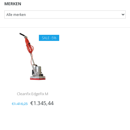
MERKEN
SALE
-5%
Cleanfix EdgeFix M
€1.345,44
€1.416,25