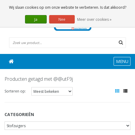
0 Artikelen
Wij slaan cookies op om onze website te verbeteren. Is dat akkoord?
Ja
Nee
Meer over cookies »
MENU
Producten getagd met @@utF9j
Sorteren op:
CATEGORIEËN