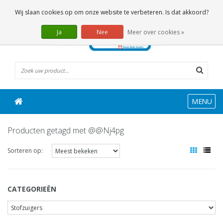
0 Artikelen
Wij slaan cookies op om onze website te verbeteren. Is dat akkoord?
Ja
Nee
Meer over cookies »
MENU
Producten getagd met @@Nj4pg
Sorteren op:
CATEGORIEËN