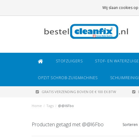
GRATIS VERZENDING
BOVEN DE € 100 EX.BTW
Wij slaan cookies op
DAARONDER
€ 6,95 (NL)
OF
€ 8,95 (BE/DE)
STOFZUIGERS
STOF- EN WATERZUIG
OPZIT SCHROB-ZUIGMACHINES
SCHUIMREINIG
GRATIS VERZENDING BOVEN DE € 100 EX.BTW
Home
/
Tags
/
@@l6Fbo
Producten getagd met @@l6Fbo
Sorteren 