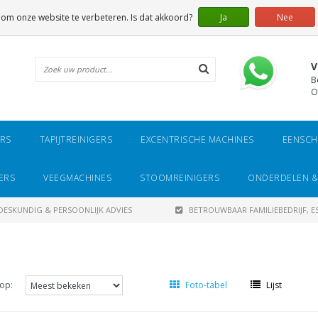
 om onze website te verbeteren. Is dat akkoord?
Ja
Nee
V
B
O
ERS
TAPIJTREINIGERS
EXCENTRISCHE MACHINES
EENSCH
ERS
VEEGMACHINES
STOOMREINIGERS
ONDERDELEN &
DESKUNDIG & PERSOONLIJK ADVIES
BETROUWBAAR FAMILIEBEDRIJF, ES
op:
Foto-tabel
Lijst