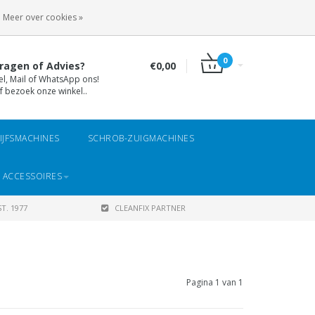
INLOGGEN
REGISTREREN
Meer over cookies »
0
ragen of Advies?
€0,00
el, Mail of WhatsApp ons!
f bezoek onze winkel..
IJFSMACHINES
SCHROB-ZUIGMACHINES
 ACCESSOIRES
T. 1977
CLEANFIX PARTNER
Pagina 1 van 1