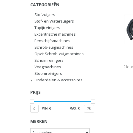
CATEGORIEËN
Stofzuigers
Stof- en Waterzuigers
Tapijtreinigers
Excentrische machines
Eenschijfsmachines
Schrob-zuigmachines
Opzit Schrob-zuigmachines
Schuimreinigers
Clean
Veegmachines
Stoomreinigers
Onderdelen & Accessoires
PRIJS
MIN: €
MAX: €
0
75
MERKEN