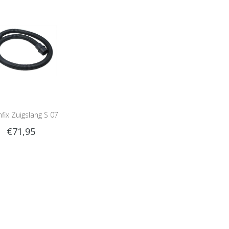
fix Zuigslang S 07
€71,95