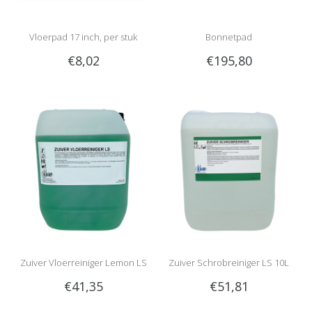
Vloerpad 17 inch, per stuk
Bonnetpad
€8,02
€195,80
Zuiver Vloerreiniger Lemon LS
Zuiver Schrobreiniger LS 10L
€41,35
€51,81
10L