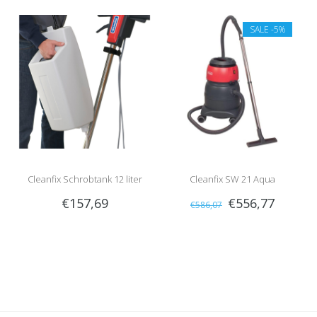
SALE
-5%
Cleanfix Schrobtank 12 liter
Cleanfix SW 21 Aqua
€157,69
€556,77
€586,07