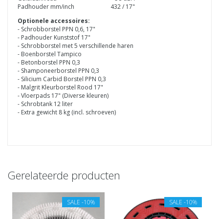
Padhouder mm/inch
432 / 17"
Optionele accessoires:
- Schrobborstel PPN 0,6, 17"
- Padhouder Kunststof 17"
- Schrobborstel met 5 verschillende haren
- Boenborstel Tampico
- Betonborstel PPN 0,3
- Shamponeerborstel PPN 0,3
- Silicium Carbid Borstel PPN 0,3
- Malgrit Kleurborstel Rood 17"
- Vloerpads 17" (Diverse kleuren)
- Schrobtank 12 liter
- Extra gewicht 8 kg (incl. schroeven)
Gerelateerde producten
SALE
-10%
SALE
-10%