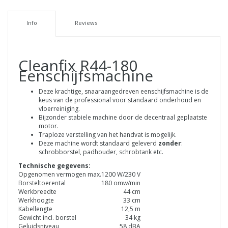
Info
Reviews
Cleanfix R44-180
Eenschijfsmachine
Deze krachtige, snaaraangedreven eenschijfsmachine is de
keus van de professional voor standaard onderhoud en
vloerreiniging.
Bijzonder stabiele machine door de decentraal geplaatste
motor.
Traploze verstelling van het handvat is mogelijk.
Deze machine wordt standaard geleverd
zonder
:
schrobborstel, padhouder, schrobtank etc.
Technische gegevens:
Opgenomen vermogen max.
1200 W/230 V
Borsteltoerental
180 omw/min
Werkbreedte
44 cm
Werkhoogte
33 cm
Kabellengte
12,5 m
Gewicht incl. borstel
34 kg
Geluidsniveau
58 dBA