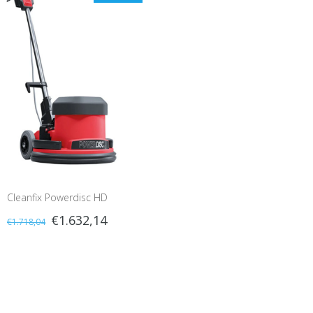
Cleanfix Powerdisc HD
€1.632,14
€1.718,04