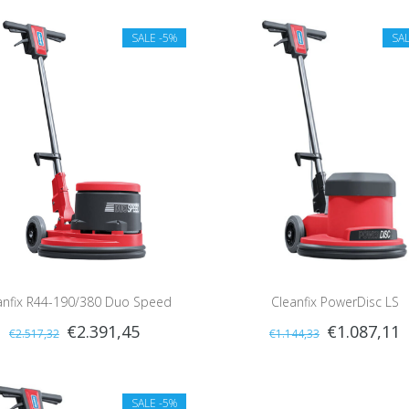
SALE
-5%
SA
anfix R44-190/380 Duo Speed
Cleanfix PowerDisc LS
€2.391,45
€1.087,11
€2.517,32
€1.144,33
SALE
-5%