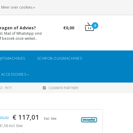
INLOGGEN
REGISTREREN
Meer over cookies »
0
ragen of Advies?
€0,00
el, Mail of WhatsApp ons!
f bezoek onze winkel..
IJFSMACHINES
SCHROB-ZUIGMACHINES
 ACCESSOIRES
T. 1977
CLEANFIX PARTNER
€ 117,01
30,02
Excl. btw
1,58 Incl. btw