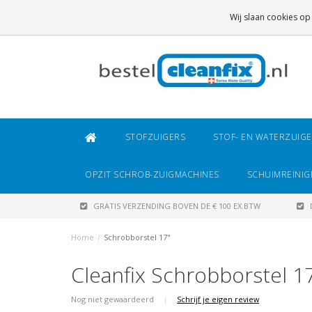
GRATIS VERZENDING
BOVEN DE € 100 EX.BTW
Wij slaan cookies op
DAARONDER
€ 6,95 (NL)
OF
€ 8,95 (BE/DE)
STOFZUIGERS
STOF- EN WATERZUIG
OPZIT SCHROB-ZUIGMACHINES
SCHUIMREINIG
GRATIS VERZENDING BOVEN DE € 100 EX.BTW
Home
/
Schrobborstel 17"
Cleanfix Schrobborstel 1
Nog niet gewaardeerd
|
Schrijf je eigen review