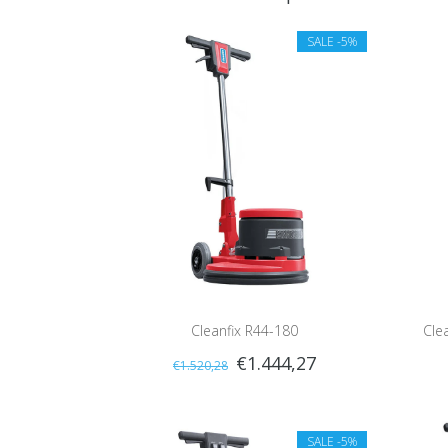
SALE
-5%
Cleanfix R44-180
Cle
€1.444,27
€1.520,28
SALE
-5%