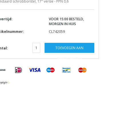
ndaard schrobborstel, 17" versie - PPN 0,6
vertijd:
VOOR 15:00 BESTELD,
MORGEN IN HUIS
tikelnummer:
CL742059
TOEVOEGEN AAN
ntal:
WINKELWAGEN