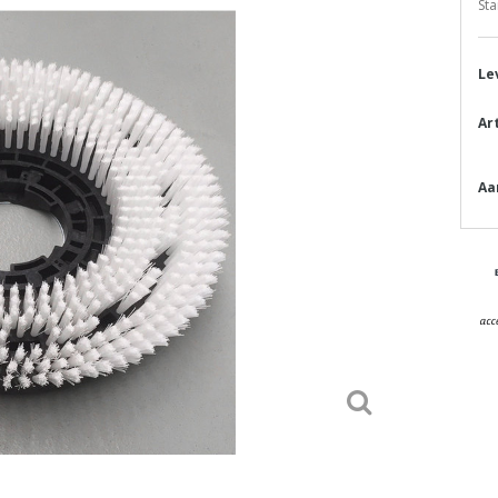
Sta
Le
Ar
Aa