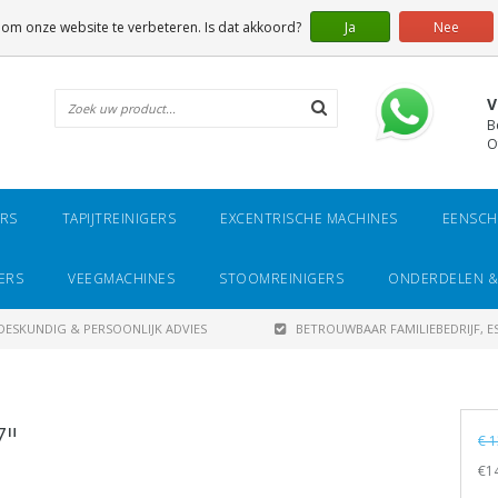
 om onze website te verbeteren. Is dat akkoord?
Ja
Nee
V
B
O
ERS
TAPIJTREINIGERS
EXCENTRISCHE MACHINES
EENSCH
ERS
VEEGMACHINES
STOOMREINIGERS
ONDERDELEN &
DESKUNDIG & PERSOONLIJK ADVIES
BETROUWBAAR FAMILIEBEDRIJF, ES
7"
€ 1
€14