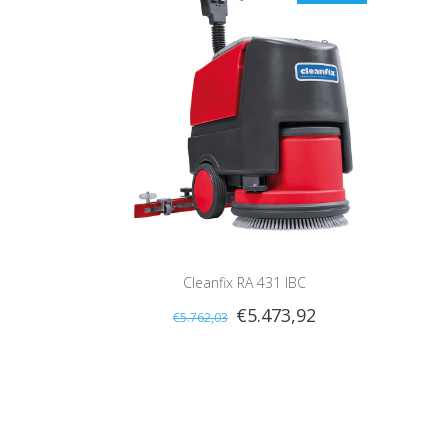
Cleanfix RA 431 IBC
€5.473,92
€5.762,03