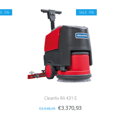
LE
-5%
SALE
-5%
Cleanfix RA 431 E
€3.370,93
€3.548,35