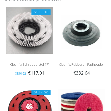
SALE
-10%
Cleanfix Schrobborstel 17"
Cleanfix Rubberen Padhouder
€117,01
€332,64
€130,02
voor High Speed
SALE
-10%