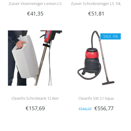
Zuiver Vloerreiniger Lemon LS
Zuiver Schrobreiniger LS 10L
€41,35
€51,81
10L
SALE
-5%
Cleanfix Schrobtank 12 liter
Cleanfix SW 21 Aqua
€157,69
€556,77
€586,07