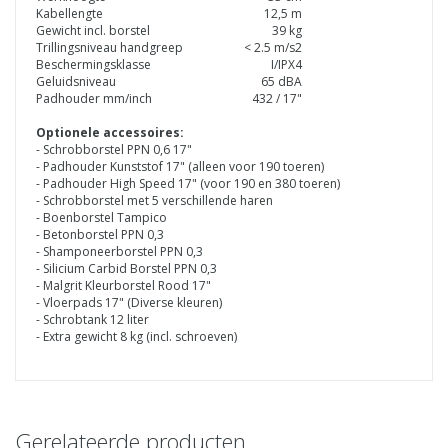
Kabellengte
12,5 m
Gewicht incl. borstel
39 kg
Trillingsniveau handgreep
< 2.5 m/s2
Beschermingsklasse
I/IPX4
Geluidsniveau
65 dBA
Padhouder mm/inch
432 / 17"
Optionele accessoires:
- Schrobborstel PPN 0,6 17"
- Padhouder Kunststof 17" (alleen voor 190 toeren)
- Padhouder High Speed 17" (voor 190 en 380 toeren)
- Schrobborstel met 5 verschillende haren
- Boenborstel Tampico
- Betonborstel PPN 0,3
- Shamponeerborstel PPN 0,3
- Silicium Carbid Borstel PPN 0,3
- Malgrit Kleurborstel Rood 17"
- Vloerpads 17" (Diverse kleuren)
- Schrobtank 12 liter
- Extra gewicht 8 kg (incl. schroeven)
Gerelateerde producten