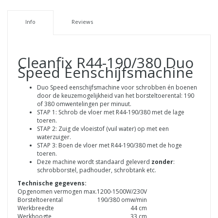
Info
Reviews
Cleanfix R44-190/380 Duo
Speed Eenschijfsmachine
Duo Speed eenschijfsmachine voor schrobben én boenen
door de keuzemogelijkheid van het borsteltoerental: 190
of 380 omwentelingen per minuut.
STAP 1: Schrob de vloer met R44-190/380 met de lage
toeren.
STAP 2: Zuig de vloeistof (vuil water) op met een
waterzuiger.
STAP 3: Boen de vloer met R44-190/380 met de hoge
toeren.
Deze machine wordt standaard geleverd
zonder
:
schrobborstel, padhouder, schrobtank etc.
Technische gegevens:
Opgenomen vermogen max.
1200-1500W/230V
Borsteltoerental
190/380 omw/min
Werkbreedte
44 cm
Werkhoogte
33 cm