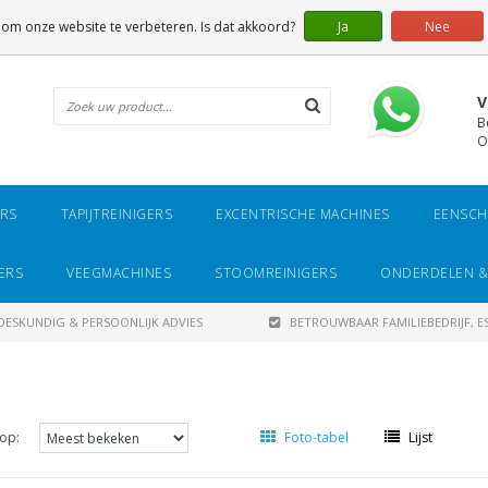
 om onze website te verbeteren. Is dat akkoord?
Ja
Nee
V
B
O
ERS
TAPIJTREINIGERS
EXCENTRISCHE MACHINES
EENSCH
ERS
VEEGMACHINES
STOOMREINIGERS
ONDERDELEN &
DESKUNDIG & PERSOONLIJK ADVIES
BETROUWBAAR FAMILIEBEDRIJF, ES
op:
Foto-tabel
Lijst