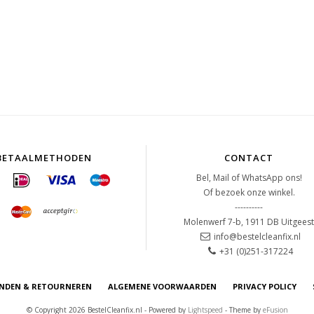
BETAALMETHODEN
CONTACT
Bel, Mail of WhatsApp ons!
Of bezoek onze winkel.
----------
Molenwerf 7-b, 1911 DB Uitgees
info@bestelcleanfix.nl
+31 (0)251-317224
NDEN & RETOURNEREN
ALGEMENE VOORWAARDEN
PRIVACY POLICY
© Copyright 2026 BestelCleanfix.nl - Powered by
Lightspeed
- Theme by
eFusion