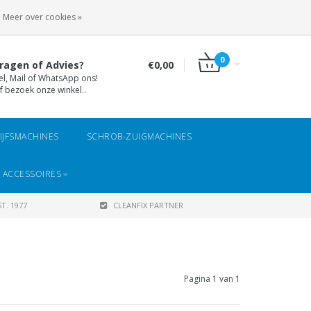
INLOGGEN
REGISTREREN
Meer over cookies »
0
ragen of Advies?
€0,00
el, Mail of WhatsApp ons!
f bezoek onze winkel..
IJFSMACHINES
SCHROB-ZUIGMACHINES
 ACCESSOIRES
T. 1977
CLEANFIX PARTNER
Pagina 1 van 1