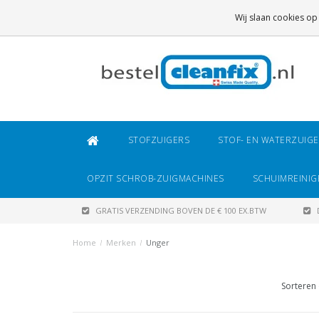
GRATIS VERZENDING
BOVEN DE € 100 EX.BTW
Wij slaan cookies op
DAARONDER
€ 6,95 (NL)
OF
€ 8,95 (BE/DE)
STOFZUIGERS
STOF- EN WATERZUIG
OPZIT SCHROB-ZUIGMACHINES
SCHUIMREINIG
GRATIS VERZENDING BOVEN DE € 100 EX.BTW
Home
/
Merken
/
Unger
Sorteren 