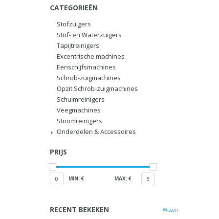
CATEGORIEËN
Stofzuigers
Stof- en Waterzuigers
Tapijtreinigers
Excentrische machines
Eenschijfsmachines
Schrob-zuigmachines
Opzit Schrob-zuigmachines
Schuimreinigers
Veegmachines
Stoomreinigers
Onderdelen & Accessoires
PRIJS
MIN: €
MAX: €
0
5
RECENT BEKEKEN
Wissen