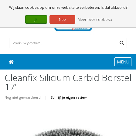
0 Artikelen
Wij slaan cookies op om onze website te verbeteren. Is dat akkoord?
Ja
Nee
Meer over cookies »
MENU
Cleanfix Silicium Carbid Borstel
17"
Nog niet gewaardeerd
|
Schrijf je eigen review