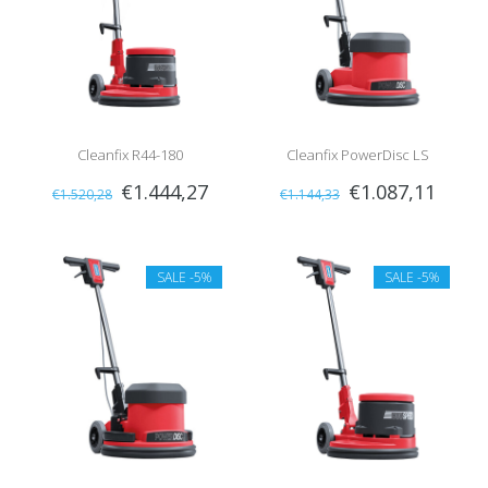
Cleanfix R44-180
Cleanfix PowerDisc LS
€1.444,27
€1.087,11
€1.520,28
€1.144,33
SALE
-5%
SALE
-5%