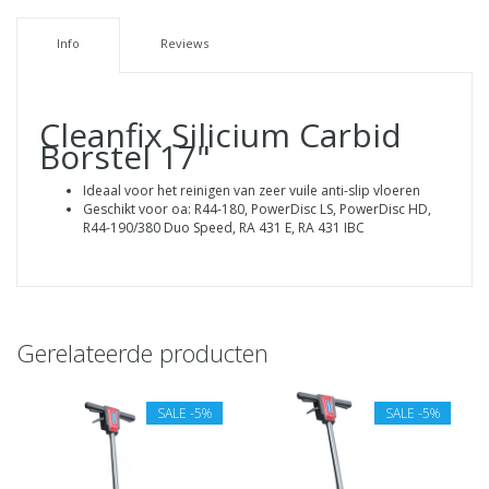
Info
Reviews
Cleanfix Silicium Carbid
Borstel 17"
Ideaal voor het reinigen van zeer vuile anti-slip vloeren
Geschikt voor oa: R44-180, PowerDisc LS, PowerDisc HD,
R44-190/380 Duo Speed, RA 431 E, RA 431 IBC
Gerelateerde producten
SALE
-5%
SALE
-5%