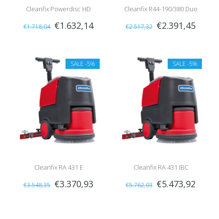
Cleanfix Powerdisc HD
Cleanfix R44-190/380 Duo
€1.632,14
€2.391,45
€1.718,04
€2.517,32
Speed
SALE
-5%
SALE
-5%
Cleanfix RA 431 E
Cleanfix RA 431 IBC
€3.370,93
€5.473,92
€3.548,35
€5.762,03