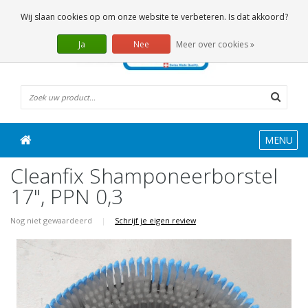
0 Artikelen
Wij slaan cookies op om onze website te verbeteren. Is dat akkoord?
Ja
Nee
Meer over cookies »
MENU
Cleanfix Shamponeerborstel
17", PPN 0,3
Nog niet gewaardeerd
|
Schrijf je eigen review