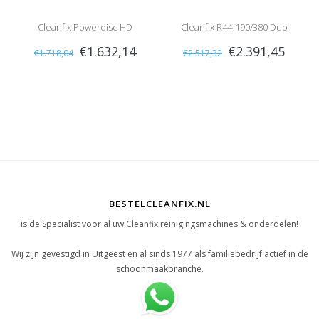
Cleanfix Powerdisc HD
Cleanfix R44-190/380 Duo
€1.632,14
€2.391,45
€1.718,04
€2.517,32
Speed
BESTELCLEANFIX.NL
is de Specialist voor al uw Cleanfix reinigingsmachines & onderdelen!
Wij zijn gevestigd in Uitgeest en al sinds 1977 als familiebedrijf actief in de
schoonmaakbranche.