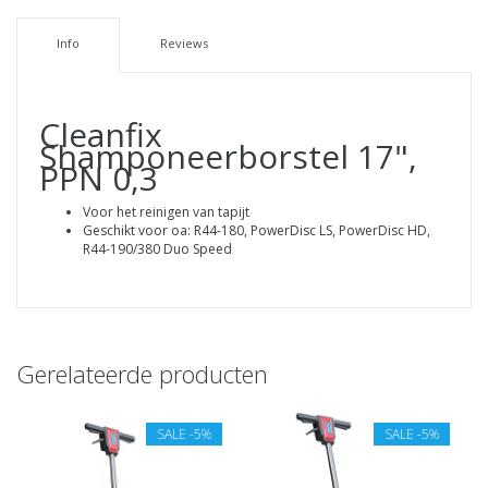
Info
Reviews
Cleanfix
Shamponeerborstel 17",
PPN 0,3
Voor het reinigen van tapijt
Geschikt voor oa: R44-180, PowerDisc LS, PowerDisc HD,
R44-190/380 Duo Speed
Gerelateerde producten
SALE
-5%
SALE
-5%