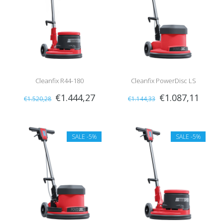
Cleanfix R44-180
Cleanfix PowerDisc LS
€1.444,27
€1.087,11
€1.520,28
€1.144,33
SALE
-5%
SALE
-5%