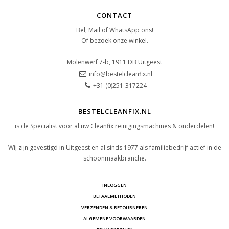
CONTACT
Bel, Mail of WhatsApp ons!
Of bezoek onze winkel.
----------
Molenwerf 7-b, 1911 DB Uitgeest
info@bestelcleanfix.nl
+31 (0)251-317224
BESTELCLEANFIX.NL
is de Specialist voor al uw Cleanfix reinigingsmachines & onderdelen!
Wij zijn gevestigd in Uitgeest en al sinds 1977 als familiebedrijf actief in de
schoonmaakbranche.
INLOGGEN
BETAALMETHODEN
VERZENDEN & RETOURNEREN
ALGEMENE VOORWAARDEN