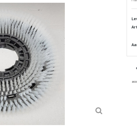
Le
Ar
Aa