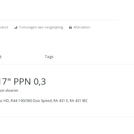
oduct
Toevoegen aan vergelijking
Afdrukken
)
Tags
17" PPN 0,3
ton vloeren
sc HD, R44-190/380 Duo Speed, RA 431 E, RA 431 IBC