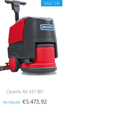
SALE
-5%
Cleanfix RA 431 IBC
€5.473,92
€5.762,03