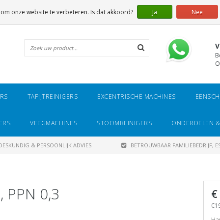
 om onze website te verbeteren. Is dat akkoord?
Ja
Nee
V
B
O
ERS
TAPIJTREINIGERS
EXCENTRISCHE MACHINES
EENSCH
ERS
VEEGMACHINES
STOOMREINIGERS
ONDERDELEN &
DESKUNDIG & PERSOONLIJK ADVIES
BETROUWBAAR FAMILIEBEDRIJF, ES
, PPN 0,3
€
€19
Har