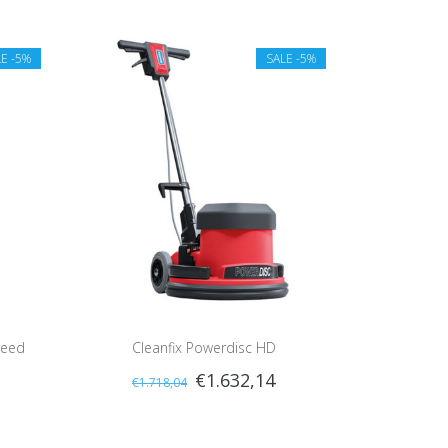
LE
-5%
SALE
-5%
peed
Cleanfix Powerdisc HD
€1.632,14
€1.718,04