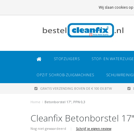
GRATIS VERZENDING
BOVEN DE € 100 EX.BTW
Wij slaan cookies op
DAARONDER
€ 6,95 (NL)
OF
€ 8,95 (BE/DE)
STOFZUIGERS
STOF- EN WATERZUIG
OPZIT SCHROB-ZUIGMACHINES
SCHUIMREINIG
GRATIS VERZENDING BOVEN DE € 100 EX.BTW
Home
/
Betonborstel 17", PPN 0,3
Cleanfix Betonborstel 17"
Nog niet gewaardeerd
|
Schrijf je eigen review