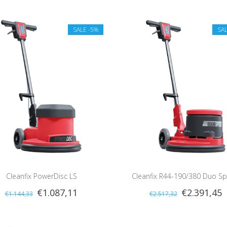
SALE
-5%
SA
Cleanfix PowerDisc LS
Cleanfix R44-190/380 Duo S
€1.087,11
€2.391,45
€1.144,33
€2.517,32