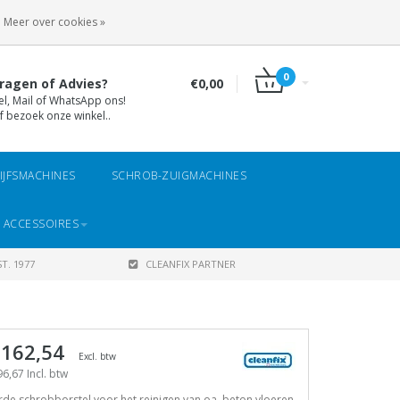
INLOGGEN
REGISTREREN
Meer over cookies »
0
ragen of Advies?
€0,00
el, Mail of WhatsApp ons!
f bezoek onze winkel..
IJFSMACHINES
SCHROB-ZUIGMACHINES
 ACCESSOIRES
T. 1977
CLEANFIX PARTNER
 162,54
Excl. btw
6,67 Incl. btw
de schrobborstel voor het reinigen van oa. beton vloeren