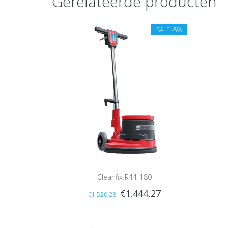
Gerelateerde producten
SALE
-5%
Cleanfix R44-180
€1.444,27
€1.520,28