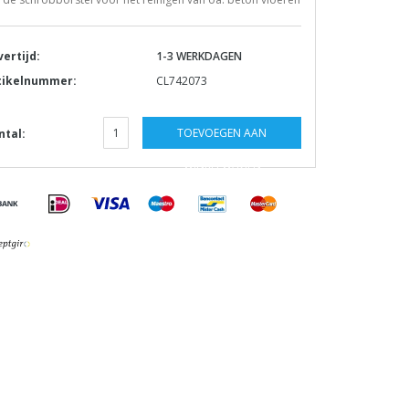
vertijd:
1-3 WERKDAGEN
tikelnummer:
CL742073
TOEVOEGEN AAN
ntal:
WINKELWAGEN