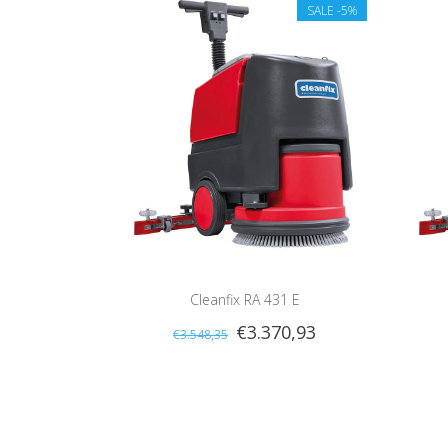
SALE
-5%
Cleanfix RA 431 E
€3.370,93
€3.548,35