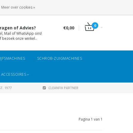
INLOGGEN
REGISTREREN
Meer over cookies »
0
ragen of Advies?
€0,00
el, Mail of WhatsApp ons!
f bezoek onze winkel..
IJFSMACHINES
SCHROB-ZUIGMACHINES
 ACCESSOIRES
T. 1977
CLEANFIX PARTNER
Pagina 1 van 1