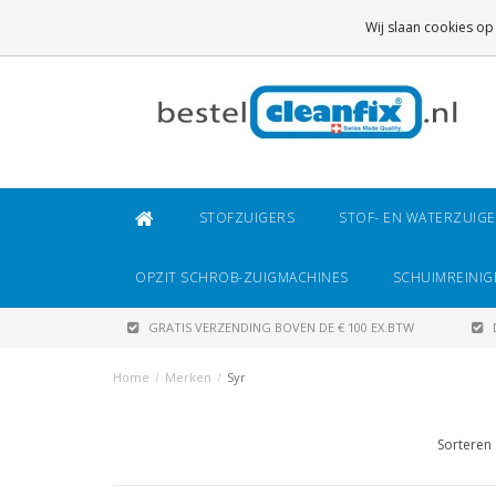
GRATIS VERZENDING
BOVEN DE € 100 EX.BTW
Wij slaan cookies op
DAARONDER
€ 6,95 (NL)
OF
€ 8,95 (BE/DE)
STOFZUIGERS
STOF- EN WATERZUIG
OPZIT SCHROB-ZUIGMACHINES
SCHUIMREINIG
GRATIS VERZENDING BOVEN DE € 100 EX.BTW
Home
/
Merken
/
Syr
Sorteren 