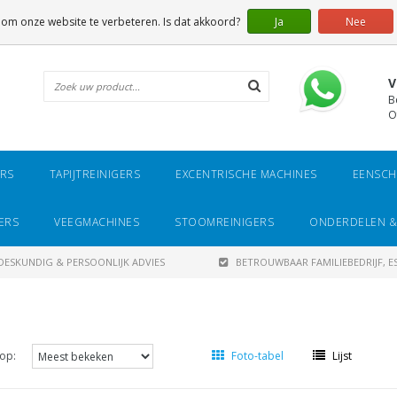
 om onze website te verbeteren. Is dat akkoord?
Ja
Nee
V
B
O
ERS
TAPIJTREINIGERS
EXCENTRISCHE MACHINES
EENSCH
ERS
VEEGMACHINES
STOOMREINIGERS
ONDERDELEN &
DESKUNDIG & PERSOONLIJK ADVIES
BETROUWBAAR FAMILIEBEDRIJF, ES
op:
Foto-tabel
Lijst