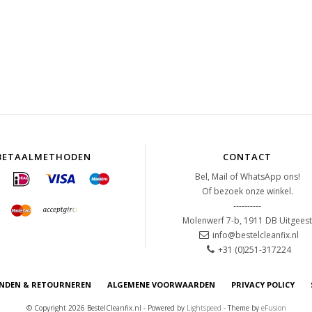
BETAALMETHODEN
CONTACT
Bel, Mail of WhatsApp ons!
Of bezoek onze winkel.
----------
Molenwerf 7-b, 1911 DB Uitgees
info@bestelcleanfix.nl
+31 (0)251-317224
NDEN & RETOURNEREN
ALGEMENE VOORWAARDEN
PRIVACY POLICY
© Copyright 2026 BestelCleanfix.nl - Powered by
Lightspeed
- Theme by
eFusion