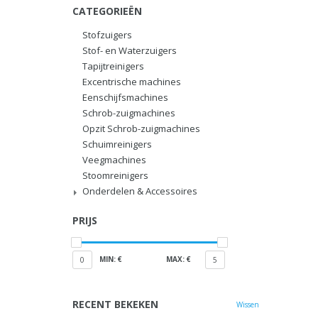
CATEGORIEËN
Stofzuigers
Stof- en Waterzuigers
Tapijtreinigers
Excentrische machines
Eenschijfsmachines
Schrob-zuigmachines
Opzit Schrob-zuigmachines
Schuimreinigers
Veegmachines
Stoomreinigers
Onderdelen & Accessoires
PRIJS
MIN: €
MAX: €
0
5
RECENT BEKEKEN
Wissen