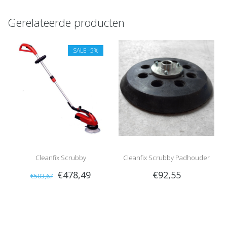
Gerelateerde producten
SALE
-5%
Cleanfix Scrubby
Cleanfix Scrubby Padhouder
€478,49
€92,55
€503,67