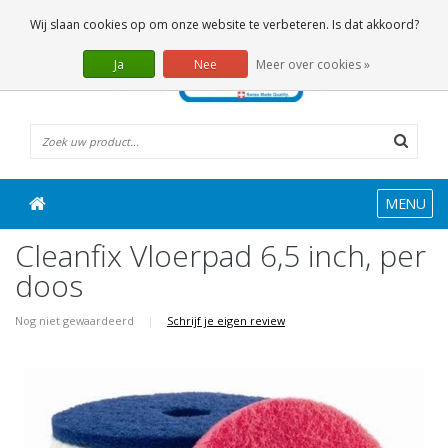
0 Artikelen
Wij slaan cookies op om onze website te verbeteren. Is dat akkoord?
Ja
Nee
Meer over cookies »
MENU
Cleanfix Vloerpad 6,5 inch, per
doos
Nog niet gewaardeerd
|
Schrijf je eigen review