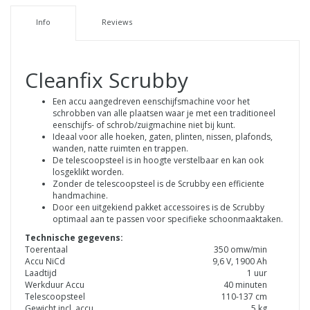
Info
Reviews
Cleanfix Scrubby
Een accu aangedreven eenschijfsmachine voor het
schrobben van alle plaatsen waar je met een traditioneel
eenschijfs- of schrob/zuigmachine niet bij kunt.
Ideaal voor alle hoeken, gaten, plinten, nissen, plafonds,
wanden, natte ruimten en trappen.
De telescoopsteel is in hoogte verstelbaar en kan ook
losgeklikt worden.
Zonder de telescoopsteel is de Scrubby een efficiente
handmachine.
Door een uitgekiend pakket accessoires is de Scrubby
optimaal aan te passen voor specifieke schoonmaaktaken.
Technische gegevens:
Toerentaal
350 omw/min
Accu NiCd
9,6 V, 1900 Ah
Laadtijd
1 uur
Werkduur Accu
40 minuten
Telescoopsteel
110-137 cm
Gewicht incl. accu
5 kg