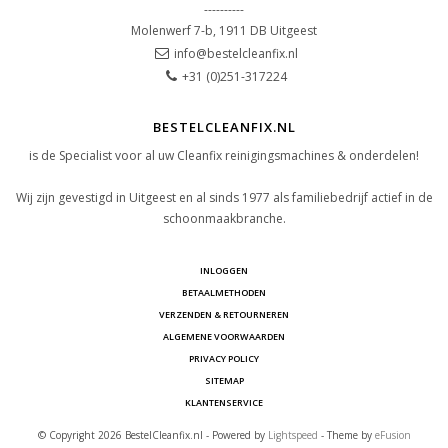
----------
Molenwerf 7-b, 1911 DB Uitgeest
info@bestelcleanfix.nl
+31 (0)251-317224
BESTELCLEANFIX.NL
is de Specialist voor al uw Cleanfix reinigingsmachines & onderdelen!
Wij zijn gevestigd in Uitgeest en al sinds 1977 als familiebedrijf actief in de
schoonmaakbranche.
INLOGGEN
BETAALMETHODEN
VERZENDEN & RETOURNEREN
ALGEMENE VOORWAARDEN
PRIVACY POLICY
SITEMAP
KLANTENSERVICE
© Copyright 2026 BestelCleanfix.nl - Powered by
Lightspeed
- Theme by
eFusion