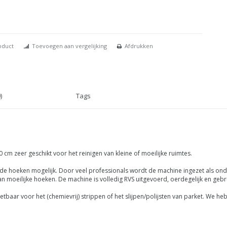
oduct
Toevoegen aan vergelijking
Afdrukken
)
Tags
 cm zeer geschikt voor het reinigen van kleine of moeilijke ruimtes.
 de hoeken mogelijk. Door veel professionals wordt de machine ingezet als on
moeilijke hoeken. De machine is volledig RVS uitgevoerd, oerdegelijk en gebru
zetbaar voor het (chemievrij) strippen of het slijpen/polijsten van parket. We 