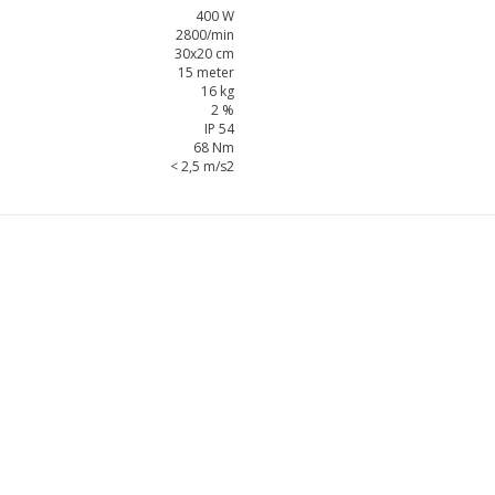
400 W
2800/min
30x20 cm
15 meter
16 kg
2 %
IP 54
68 Nm
< 2,5 m/s2