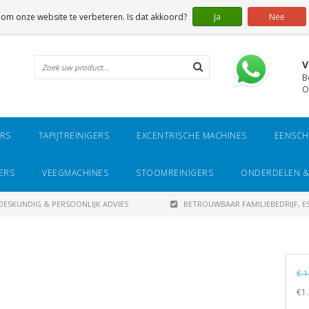
 om onze website te verbeteren. Is dat akkoord?
Ja
Nee
V
B
O
ERS
TAPIJTREINIGERS
EXCENTRISCHE MACHINES
EENSCH
ERS
VEEGMACHINES
STOOMREINIGERS
ONDERDELEN &
DESKUNDIG & PERSOONLIJK ADVIES
BETROUWBAAR FAMILIEBEDRIJF, ES
€ 1
€1.