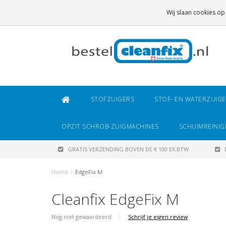
GRATIS VERZENDING
BOVEN DE € 100 EX.BTW
Wij slaan cookies op
DAARONDER
€ 6,95 (NL)
OF
€ 8,95 (BE/DE)
STOFZUIGERS
STOF- EN WATERZUIG
OPZIT SCHROB-ZUIGMACHINES
SCHUIMREINIG
GRATIS VERZENDING BOVEN DE € 100 EX.BTW
Home
/
EdgeFix M
Cleanfix EdgeFix M
Nog niet gewaardeerd
|
Schrijf je eigen review