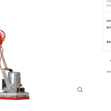
(30
moe
Le
Ar
Aa