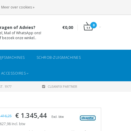
INLOGGEN
REGISTREREN
Meer over cookies »
0
ragen of Advies?
€0,00
el, Mail of WhatsApp ons!
f bezoek onze winkel..
IJFSMACHINES
SCHROB-ZUIGMACHINES
 ACCESSOIRES
T. 1977
CLEANFIX PARTNER
€ 1.345,44
.416,25
Excl. btw
627,98 Incl. btw