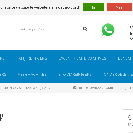
 om onze website te verbeteren. Is dat akkoord?
Ja
Nee
V
B
O
ERS
TAPIJTREINIGERS
EXCENTRISCHE MACHINES
EENSCH
ERS
VEEGMACHINES
STOOMREINIGERS
ONDERDELEN &
DESKUNDIG & PERSOONLIJK ADVIES
BETROUWBAAR FAMILIEBEDRIJF, ES
4"
€
€12
Dia