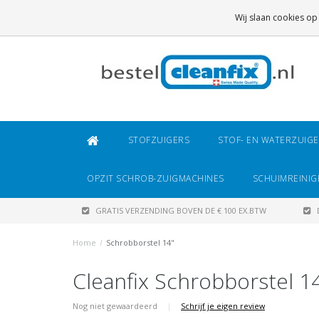
GRATIS VERZENDING
BOVEN DE € 100 EX.BTW
Wij slaan cookies op
DAARONDER
€ 6,95 (NL)
OF
€ 8,95 (BE/DE)
STOFZUIGERS
STOF- EN WATERZUIG
OPZIT SCHROB-ZUIGMACHINES
SCHUIMREINIG
GRATIS VERZENDING BOVEN DE € 100 EX.BTW
Home
/
Schrobborstel 14"
Cleanfix Schrobborstel 1
Nog niet gewaardeerd
|
Schrijf je eigen review