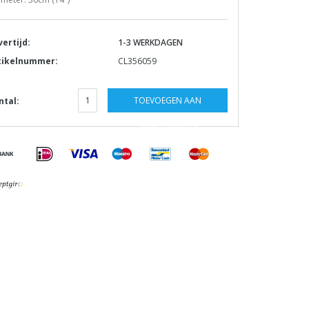
vertijd:
1-3 WERKDAGEN
tikelnummer:
CL356059
TOEVOEGEN AAN
ntal:
WINKELWAGEN