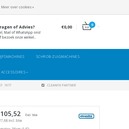
INLOGGEN
REGISTREREN
Meer over cookies »
0
ragen of Advies?
€0,00
el, Mail of WhatsApp ons!
f bezoek onze winkel..
IJFSMACHINES
SCHROB-ZUIGMACHINES
 ACCESSOIRES
T. 1977
CLEANFIX PARTNER
 105,52
Excl. btw
7,68 Incl. btw
meter: 36cm (14")