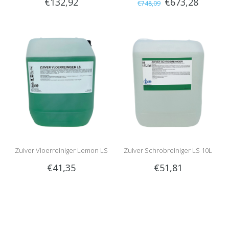
€132,92
€673,28
€748,09
Zuiver Vloerreiniger Lemon LS
Zuiver Schrobreiniger LS 10L
€41,35
€51,81
10L