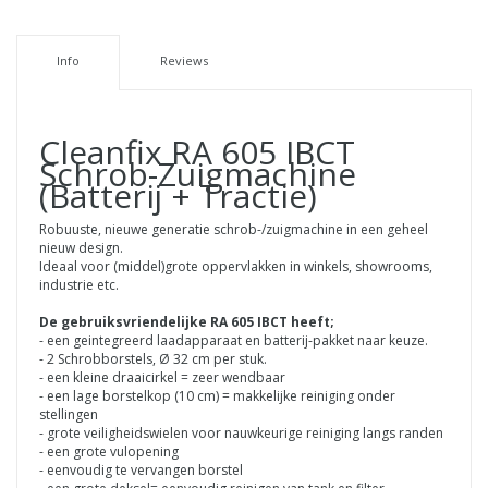
Info
Reviews
Cleanfix RA 605 IBCT
Schrob-Zuigmachine
(Batterij + Tractie)
Robuuste, nieuwe generatie schrob-/zuigmachine in een geheel
nieuw design.
Ideaal voor (middel)grote oppervlakken in winkels, showrooms,
industrie etc.
De gebruiksvriendelijke RA 605 IBCT heeft;
- een geintegreerd laadapparaat en batterij-pakket naar keuze.
- 2 Schrobborstels, Ø 32 cm per stuk.
- een kleine draaicirkel = zeer wendbaar
- een lage borstelkop (10 cm) = makkelijke reiniging onder
stellingen
- grote veiligheidswielen voor nauwkeurige reiniging langs randen
- een grote vulopening
- eenvoudig te vervangen borstel