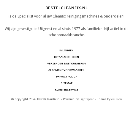
BESTELCLEANFIX.NL
is de Specialist voor al uw Cleanfix reinigingsmachines & onderdelen!
Wij zijn gevestigd in Uitgeest en al sinds 1977 als familiebedrijf actief in de
schoonmaakbranche.
INLOGGEN
BETAALMETHODEN
VERZENDEN & RETOURNEREN
ALGEMENE VOORWAARDEN
PRIVACY POLICY
SITEMAP
KLANTENSERVICE
© Copyright 2026 BestelCleanfix.nl - Powered by
Lightspeed
- Theme by
eFusion