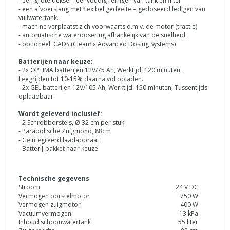
- een grote deksel= eenvoudig reinigen van tank en filter
- een afvoerslang met flexibel gedeelte = gedoseerd ledigen van
vuilwatertank.
- machine verplaatst zich voorwaarts d.m.v. de motor (tractie)
- automatische waterdosering afhankelijk van de snelheid.
- optioneel: CADS (Cleanfix Advanced Dosing Systems)
Batterijen naar keuze:
- 2x OPTIMA batterijen 12V/75 Ah, Werktijd: 120 minuten,
Leegrijden tot 10-15% daarna vol opladen.
- 2x GEL batterijen 12V/105 Ah, Werktijd: 150 minuten, Tussentijds
oplaadbaar.
Wordt geleverd inclusief:
- 2 Schrobborstels, Ø 32 cm per stuk.
- Parabolische Zuigmond, 88cm
- Geintegreerd laadappraat
- Batterij-pakket naar keuze
Technische gegevens
Stroom
24 V DC
Vermogen borstelmotor
750 W
Vermogen zuigmotor
400 W
Vacuumvermogen
13 kPa
Inhoud schoonwatertank
55 liter