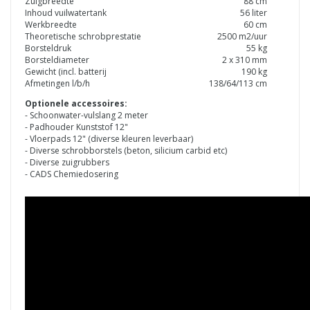
Zuigbreedte
88 cm
Inhoud vuilwatertank
56 liter
Werkbreedte
60 cm
Theoretische schrobprestatie
2500 m2/uur
Borsteldruk
55 kg
Borsteldiameter
2 x 310 mm
Gewicht (incl. batterij
190 kg
Afmetingen l/b/h
138/64/113 cm
Optionele accessoires:
- Schoonwater-vulslang 2 meter
- Padhouder Kunststof 12"
- Vloerpads 12" (diverse kleuren leverbaar)
- Diverse schrobborstels (beton, silicium carbid etc)
- Diverse zuigrubbers
- CADS Chemiedosering