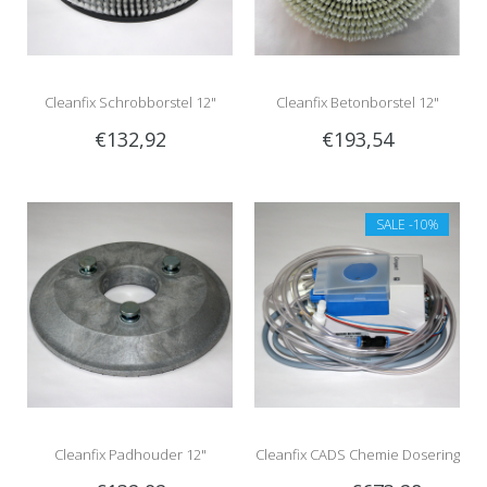
Cleanfix Schrobborstel 12"
Cleanfix Betonborstel 12"
€132,92
€193,54
SALE
-10%
Cleanfix Padhouder 12"
Cleanfix CADS Chemie Dosering