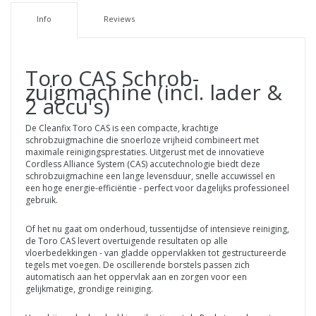
Info
Reviews
Toro CAS Schrob-
zuigmachine (incl. lader &
2 accu's)
De Cleanfix Toro CAS is een compacte, krachtige
schrobzuigmachine die snoerloze vrijheid combineert met
maximale reinigingsprestaties. Uitgerust met de innovatieve
Cordless Alliance System (CAS) accutechnologie biedt deze
schrobzuigmachine een lange levensduur, snelle accuwissel en
een hoge energie-efficiëntie - perfect voor dagelijks professioneel
gebruik.
Of het nu gaat om onderhoud, tussentijdse of intensieve reiniging,
de Toro CAS levert overtuigende resultaten op alle
vloerbedekkingen - van gladde oppervlakken tot gestructureerde
tegels met voegen. De oscillerende borstels passen zich
automatisch aan het oppervlak aan en zorgen voor een
gelijkmatige, grondige reiniging.