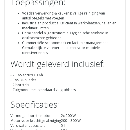
Toepassingen:
Voedselverwerking & keukens: veilige reiniging van
antisliptegels met voegen
Industrie en productie: Efficiënt in werkplaatsen, hallen en
machineruimten
Detailhandel & gastronomie: Hygiënische reinheid in
drukbezochte gebieden
Commerciële schoonmaak en facilitair management:
Gemakkelijk te vervoeren - ideaal voor mobiele
dienstverleners
Wordt geleverd inclusief:
- 2 CAS accu's 10 Ah
- CAS Duo lader
- 2 borstels
- Zuigmond met standaard zuigrubbers
Specificaties:
Vermogen borstelmotor
2x 200 W
Motor voor krachtige afzuiging
200 – 300 W
Vers water capaciteit
5 l