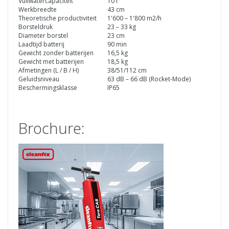
Vuilwatercapaciteit
10 l
Werkbreedte
43 cm
Theoretische productiviteit
1'600 – 1'800 m2/h
Borsteldruk
23 – 33 kg
Diameter borstel
23 cm
Laadtijd batterij
90 min
Gewicht zonder batterijen
16,5 kg
Gewicht met batterijen
18,5 kg
Afmetingen (L / B / H)
38/51/112 cm
Geluidsniveau
63 dB – 66 dB (Rocket-Mode)
Beschermingsklasse
IP65
Brochure: