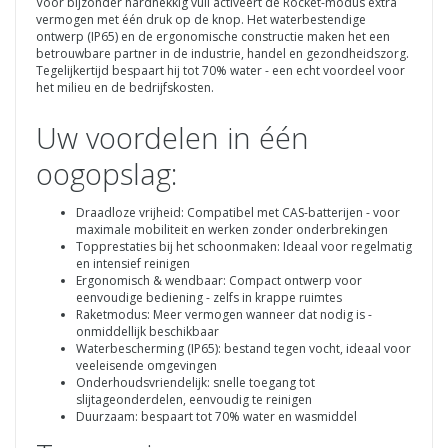
Voor bijzonder hardnekkig vuil activeert de Rocket-modus extra
vermogen met één druk op de knop. Het waterbestendige
ontwerp (IP65) en de ergonomische constructie maken het een
betrouwbare partner in de industrie, handel en gezondheidszorg.
Tegelijkertijd bespaart hij tot 70% water - een echt voordeel voor
het milieu en de bedrijfskosten.
Uw voordelen in één
oogopslag:
Draadloze vrijheid: Compatibel met CAS-batterijen - voor
maximale mobiliteit en werken zonder onderbrekingen
Topprestaties bij het schoonmaken: Ideaal voor regelmatig
en intensief reinigen
Ergonomisch & wendbaar: Compact ontwerp voor
eenvoudige bediening - zelfs in krappe ruimtes
Raketmodus: Meer vermogen wanneer dat nodig is -
onmiddellijk beschikbaar
Waterbescherming (IP65): bestand tegen vocht, ideaal voor
veeleisende omgevingen
Onderhoudsvriendelijk: snelle toegang tot
slijtageonderdelen, eenvoudig te reinigen
Duurzaam: bespaart tot 70% water en wasmiddel