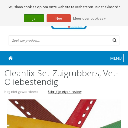
0 Artikelen
Wij slaan cookies op om onze website te verbeteren. Is dat akkoord?
Ja
Nee
Meer over cookies »
MENU
Cleanfix Set Zuigrubbers, Vet-
Oliebestendig
Nog niet gewaardeerd
|
Schrijf je eigen review