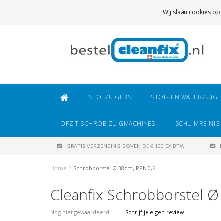
GRATIS VERZENDING
BOVEN DE € 100 EX.BTW
Wij slaan cookies op
DAARONDER
€ 6,95 (NL)
OF
€ 8,95 (BE/DE)
STOFZUIGERS
STOF- EN WATERZUIG
OPZIT SCHROB-ZUIGMACHINES
SCHUIMREINIG
GRATIS VERZENDING BOVEN DE € 100 EX.BTW
Home
/
Schrobborstel Ø 38cm, PPN 0,6
Cleanfix Schrobborstel Ø
Nog niet gewaardeerd
|
Schrijf je eigen review