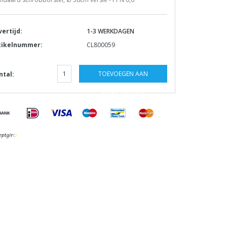
vertijd:
1-3 WERKDAGEN
tikelnummer:
CL800059
TOEVOEGEN AAN
ntal:
WINKELWAGEN