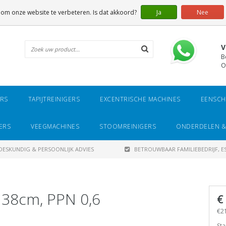
 om onze website te verbeteren. Is dat akkoord?
Ja
Nee
V
B
O
ERS
TAPIJTREINIGERS
EXCENTRISCHE MACHINES
EENSCH
ERS
VEEGMACHINES
STOOMREINIGERS
ONDERDELEN &
DESKUNDIG & PERSOONLIJK ADVIES
BETROUWBAAR FAMILIEBEDRIJF, ES
 38cm, PPN 0,6
€
€21
Sta