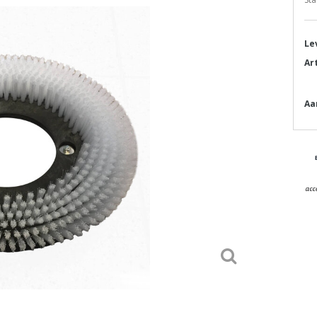
Le
Ar
Aa