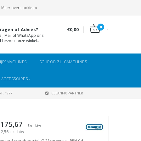
INLOGGEN
REGISTREREN
Meer over cookies »
0
ragen of Advies?
€0,00
el, Mail of WhatsApp ons!
f bezoek onze winkel..
IJFSMACHINES
SCHROB-ZUIGMACHINES
 ACCESSOIRES
T. 1977
CLEANFIX PARTNER
 175,67
Excl. btw
2,56 Incl. btw
ndaard schrobborstel, Ø 38cm versie - PPN 0,6