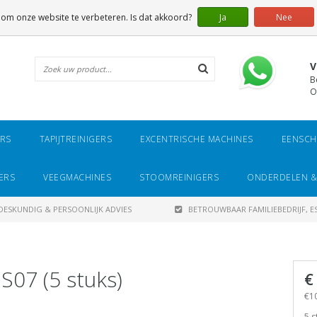
 om onze website te verbeteren. Is dat akkoord?
Ja
Nee
V
B
O
ERS
TAPIJTREINIGERS
EXCENTRISCHE MACHINES
EENSCH
ERS
VEEGMACHINES
STOOMREINIGERS
ONDERDELEN &
DESKUNDIG & PERSOONLIJK ADVIES
BETROUWBAAR FAMILIEBEDRIJF, ES
S07 (5 stuks)
€
€10
5 s