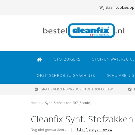
GRATIS VERZENDING
BOVEN DE € 100 EX.BTW
Wij slaan cookies op
DAARONDER
€ 6,95 (NL)
OF
€ 8,95 (BE/DE)
STOFZUIGERS
STOF- EN WATERZUIG
OPZIT SCHROB-ZUIGMACHINES
SCHUIMREINIG
GRATIS VERZENDING BOVEN DE € 100 EX.BTW
Home
/
Synt. Stofzakken S07 (5 stuks)
Cleanfix Synt. Stofzakken 
Nog niet gewaardeerd
|
Schrijf je eigen review