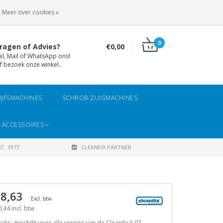
INLOGGEN
REGISTREREN
Meer over cookies »
0
ragen of Advies?
€0,00
el, Mail of WhatsApp ons!
f bezoek onze winkel..
IJFSMACHINES
SCHROB-ZUIGMACHINES
 ACCESSOIRES
T. 1977
CLEANFIX PARTNER
 8,63
Excl. btw
,44 Incl. btw
tuks, geschikt voor alle versies van de Cleanfix S 07