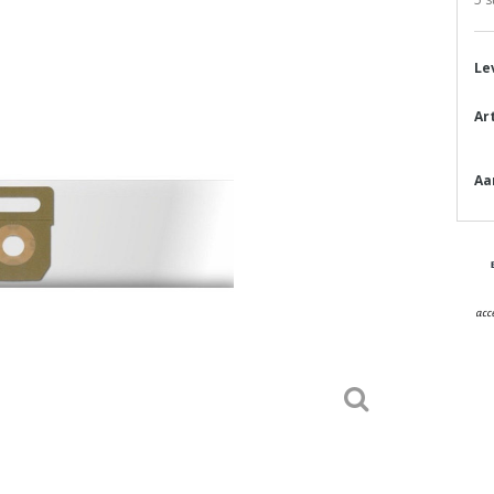
Le
Ar
Aa