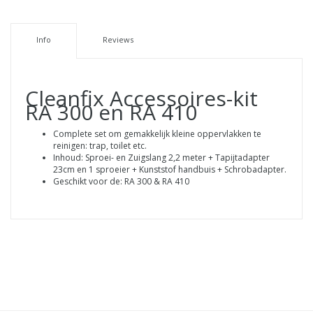
Info
Reviews
Cleanfix Accessoires-kit
RA 300 en RA 410
Complete set om gemakkelijk kleine oppervlakken te
reinigen: trap, toilet etc.
Inhoud: Sproei- en Zuigslang 2,2 meter + Tapijtadapter
23cm en 1 sproeier + Kunststof handbuis + Schrobadapter.
Geschikt voor de: RA 300 & RA 410