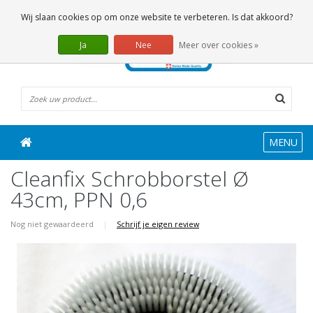
0 Artikelen
Wij slaan cookies op om onze website te verbeteren. Is dat akkoord?
Ja
Nee
Meer over cookies »
MENU
Cleanfix Schrobborstel Ø
43cm, PPN 0,6
Nog niet gewaardeerd
|
Schrijf je eigen review